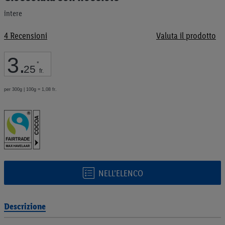
galleria
intere
di
immagini
4
Recensioni
Valuta il prodotto
3
.
*
25
fr.
per 300g | 100g = 1,08 fr.
NELL’ELENCO
Descrizione