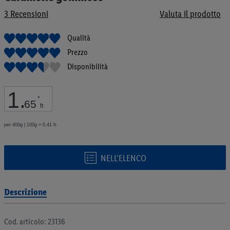
galleria
3
Recensioni
Valuta il prodotto
di
immagini
Qualità
Prezzo
Disponibilità
1
.
*
65
fr.
per 400g | 100g = 0,41 fr.
NELL’ELENCO
Descrizione
Cod. articolo: 23136