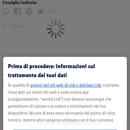
Consiglia l’articolo:
Stampa
Prima di procedere: informazioni sul
trattamento dei tuoi dati
* Offerta valida fino ad esaurimento scorte. Tutti i prezzi senza decorazioni. I
prodotti qui reclamizzati, soprattutto quelli non-food, non fanno sempre parte
dell’assortimento. Ill. dimostrativa.
In qualità di
gestori dei siti web di Lidl e dell’app Lidl
, trattiamo
i tuoi dati sui nostri siti web e sulla nostra app
(congiuntamente: “servizi Lidl”) con diverse tecnologie che
permettono di salvare e accedere a informazioni nel tuo
dispositivo. Alcune di esse sono necessarie dal punto di vista
tecnico, mentre altre vengono utilizzate con il tuo consenso
per configurare impostazioni di facile utilizzo, per creare