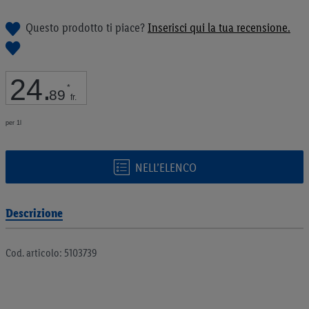
galleria
di
Questo prodotto ti piace?
Inserisci qui la tua recensione.
immagini
24
.
*
89
fr.
per 1l
NELL’ELENCO
Descrizione
Cod. articolo: 5103739