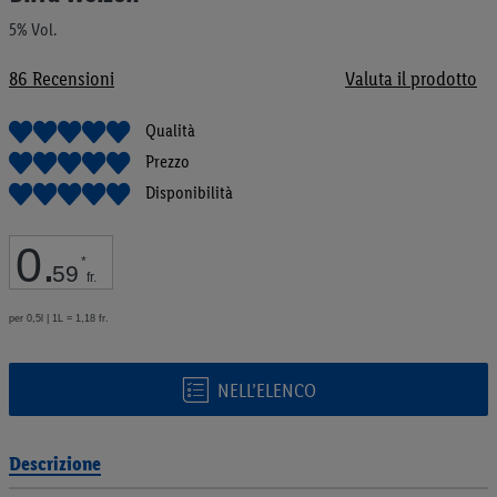
galleria
5% Vol.
di
immagini
86
Recensioni
Valuta il prodotto
Qualità
Prezzo
Disponibilità
0
.
*
59
fr.
per 0,5l | 1L = 1,18 fr.
NELL’ELENCO
Descrizione