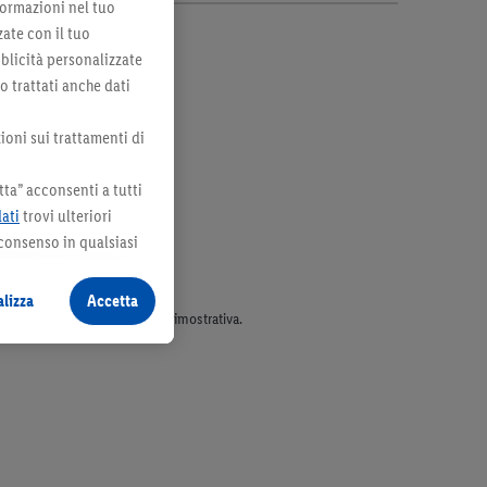
formazioni nel tuo
zate con il tuo
bblicità personalizzate
no trattati anche dati
ioni sui trattamenti di
ta” acconsenti a tutti
dati
trovi ulteriori
 consenso in qualsiasi
lizza
Accetta
parte dell’assortimento. Ill. dimostrativa.