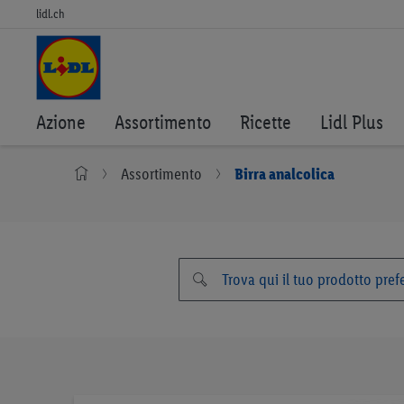
lidl.ch
Azione
Assortimento
Ricette
Lidl Plus
Assortimento
Birra analcolica
Vai