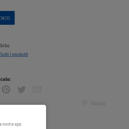
LENCO
kbräu
Tutti i prodotti
icolo:
Stampa
lla nostra app