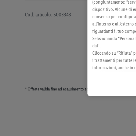
(congiuntamente: “servi
dispositivo. Alcune di e
Cod. articolo: 5003343
consenso per configurare
all’interno e all’esterno
riguardanti il tuo compo
Selezionando “Personaliz
dati.
Cliccando su “Rifiuta” p
i trattamenti per tutte 
informazioni, anche in r
momento con effetto per
* Offerta valida fino ad esaurimento scorte. Tutti i prezzi senza dec