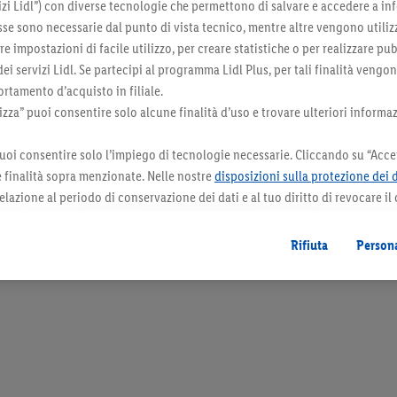
zi Lidl”) con diverse tecnologie che permettono di salvare e accedere a in
sse sono necessarie dal punto di vista tecnico, mentre altre vengono utiliz
 impostazioni di facile utilizzo, per creare statistiche o per realizzare pu
 dei servizi Lidl. Se partecipi al programma Lidl Plus, per tali finalità vengo
rtamento d’acquisto in filiale.
za” puoi consentire solo alcune finalità d’uso e trovare ulteriori informaz
uoi consentire solo l’impiego di tecnologie necessarie. Cliccando su “Accet
le finalità sopra menzionate. Nelle nostre
disposizioni sulla protezione dei 
elazione al periodo di conservazione dei dati e al tuo diritto di revocare il
 il futuro.
Le note legali sono disponibili qui.
Rifiuta
Persona
orazioni. I prodotti qui reclamizzati, soprattutto quelli non-food, non fanno sempre 