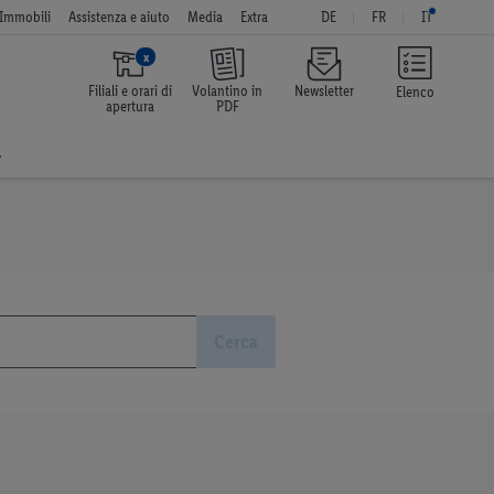
Immobili
Assistenza e aiuto
Media
Extra
DE
FR
IT
x
Filiali e orari di
Volantino in
Newsletter
Elenco
apertura
PDF
a
Cerca