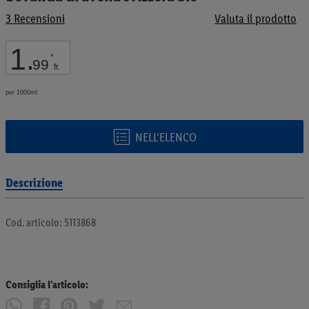
galleria
3
Recensioni
Valuta il prodotto
di
immagini
1
.
*
99
fr.
per 1000ml
NELL’ELENCO
Descrizione
Cod. articolo: 5113868
Consiglia l’articolo: