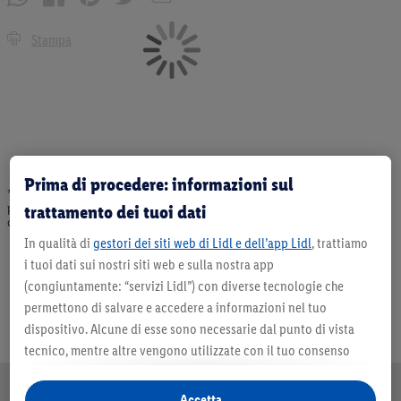
Stampa
Prima di procedere: informazioni sul
* Offerta valida fino ad esaurimento scorte. Tutti i prezzi senza decorazioni. I
prodotti qui reclamizzati, soprattutto quelli non-food, non fanno sempre parte
trattamento dei tuoi dati
dell’assortimento. Ill. dimostrativa.
In qualità di
gestori dei siti web di Lidl e dell’app Lidl
, trattiamo
i tuoi dati sui nostri siti web e sulla nostra app
(congiuntamente: “servizi Lidl”) con diverse tecnologie che
permettono di salvare e accedere a informazioni nel tuo
dispositivo. Alcune di esse sono necessarie dal punto di vista
tecnico, mentre altre vengono utilizzate con il tuo consenso
per configurare impostazioni di facile utilizzo, per creare
statistiche o per realizzare pubblicità personalizzate all’interno
Accetta