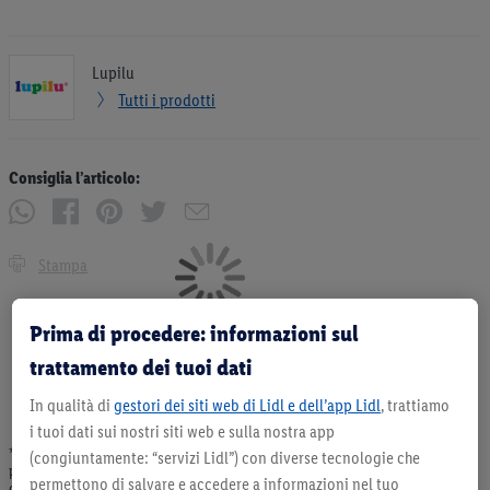
Lupilu
Tutti i prodotti
Consiglia l’articolo:
Stampa
Prima di procedere: informazioni sul
trattamento dei tuoi dati
In qualità di
gestori dei siti web di Lidl e dell’app Lidl
, trattiamo
i tuoi dati sui nostri siti web e sulla nostra app
* Offerta valida fino ad esaurimento scorte. Tutti i prezzi senza decorazioni. I
(congiuntamente: “servizi Lidl”) con diverse tecnologie che
prodotti qui reclamizzati, soprattutto quelli non-food, non fanno sempre parte
permettono di salvare e accedere a informazioni nel tuo
dell’assortimento. Ill. dimostrativa.