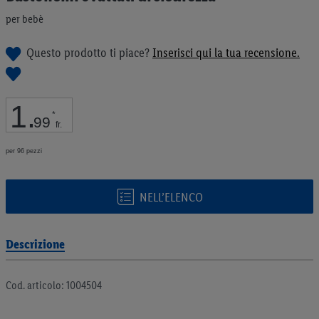
galleria
per bebè
di
immagini
Questo prodotto ti piace?
Inserisci qui la tua recensione.
1
.
*
99
fr.
per 96 pezzi
NELL’ELENCO
Descrizione
Cod. articolo: 1004504