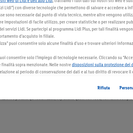
siti web di Lidl e dell’app Lidl
, trattiamo i tuoi dati sui nostri siti web e su
zi Lidl”) con diverse tecnologie che permettono di salvare e accedere a in
sse sono necessarie dal punto di vista tecnico, mentre altre vengono utiliz
 impostazioni di facile utilizzo, per creare statistiche o per realizzare pu
 dei servizi Lidl. Se partecipi al programma Lidl Plus, per tali finalità vengo
rtamento d’acquisto in filiale.
za” puoi consentire solo alcune finalità d’uso e trovare ulteriori informaz
uoi consentire solo l’impiego di tecnologie necessarie. Cliccando su “Accet
le finalità sopra menzionate. Nelle nostre
disposizioni sulla protezione dei 
elazione al periodo di conservazione dei dati e al tuo diritto di revocare il
 il futuro.
Le note legali sono disponibili qui.
Rifiuta
Persona
orazioni. I prodotti qui reclamizzati, soprattutto quelli non-food, non fanno sempre 