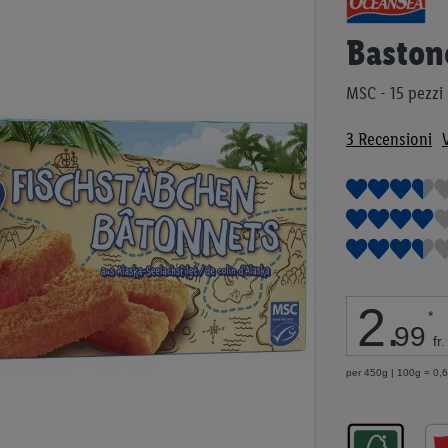
all'inizio
della
Baston
galleria
di
MSC - 15 pezzi
immagini
3
Recensioni
2
.
*
99
fr.
per 450g | 100g = 0,66