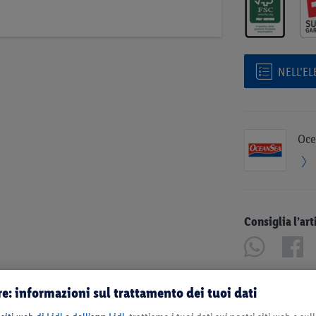
NELL’E
Oce
Consiglia l’art
e: informazioni sul trattamento dei tuoi dati