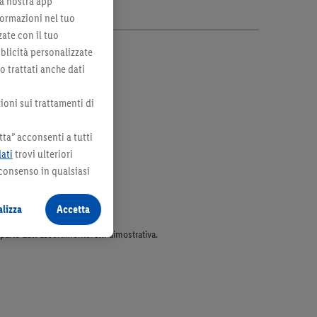
lla nostra app
formazioni nel tuo
zate con il tuo
bblicità personalizzate
no trattati anche dati
ioni sui trattamenti di
ta” acconsenti a tutti
dati
trovi ulteriori
 consenso in qualsiasi
lizza
Accetta
parte dell’assortimento. Ill. dimostrativa.