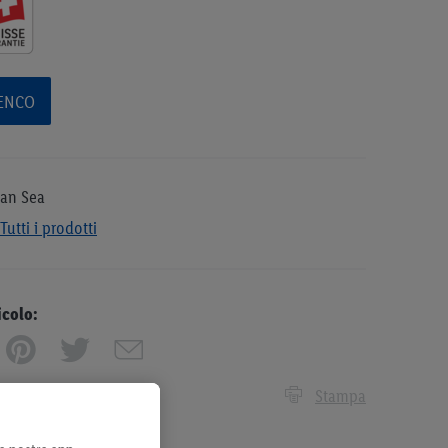
LENCO
an Sea
Tutti i prodotti
icolo:
Stampa