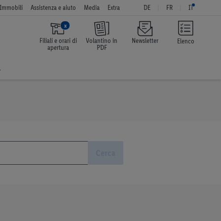
Immobili
Assistenza e aiuto
Media
Extra
DE
FR
IT
x
Filiali e orari di
Volantino in
Newsletter
Elenco
apertura
PDF
a
Cerca