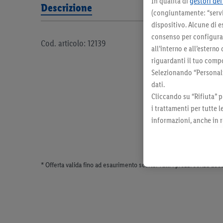
In qualità di
gestori dei 
Descrizione
(congiuntamente: “servi
dispositivo. Alcune di e
consenso per configurare
Cod. articolo: 12139
all’interno e all’esterno
riguardanti il tuo compo
Selezionando “Personaliz
dati.
Cliccando su “Rifiuta” p
i trattamenti per tutte 
informazioni, anche in r
momento con effetto per
* Offerta valida fino ad esaurimento scorte. Tutti i prezzi senza dec