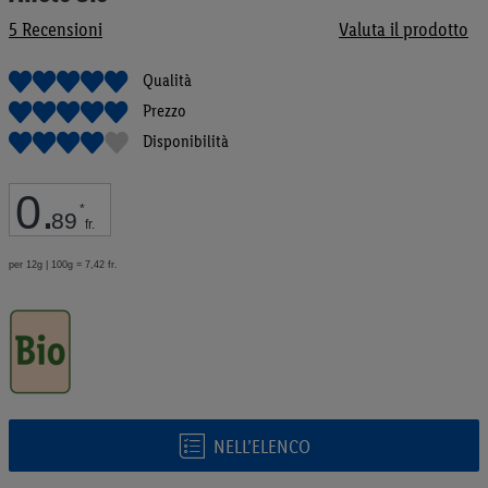
galleria
5
Recensioni
Valuta il prodotto
di
immagini
Qualità
Prezzo
Disponibilità
0
.
*
89
fr.
per 12g | 100g = 7,42 fr.
NELL’ELENCO