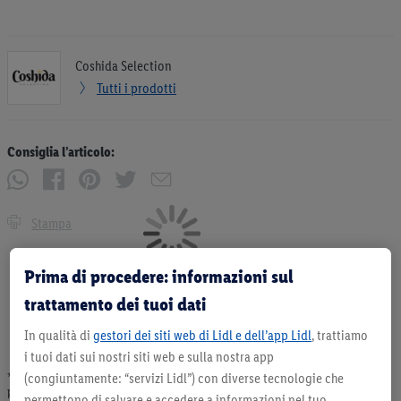
Coshida Selection
Tutti i prodotti
Consiglia l’articolo:
Stampa
Prima di procedere: informazioni sul
trattamento dei tuoi dati
In qualità di
gestori dei siti web di Lidl e dell’app Lidl
, trattiamo
i tuoi dati sui nostri siti web e sulla nostra app
(congiuntamente: “servizi Lidl”) con diverse tecnologie che
* Offerta valida fino ad esaurimento scorte. Tutti i prezzi senza decorazioni. I
prodotti qui reclamizzati, soprattutto quelli non-food, non fanno sempre parte
permettono di salvare e accedere a informazioni nel tuo