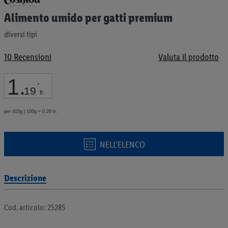
all'inizio
Alimento umido per gatti premium
della
galleria
diversi tipi
di
immagini
10
Recensioni
Valuta il prodotto
1
.
*
19
fr.
per 415g | 100g = 0,29 fr.
NELL’ELENCO
Descrizione
Cod. articolo: 25285