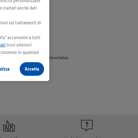
bblicità personalizzate
no trattati anche dati
ioni sui trattamenti di
ta” acconsenti a tutti
dati
trovi ulteriori
 consenso in qualsiasi
parte dell’assortimento. Ill. dimostrativa.
lizza
Accetta