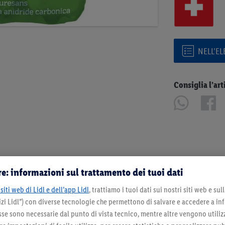
NELL’E
Consiglia l’art
e: informazioni sul trattamento dei tuoi dati
siti web di Lidl e dell’app Lidl
, trattiamo i tuoi dati sui nostri siti web e su
zi Lidl”) con diverse tecnologie che permettono di salvare e accedere a in
sse sono necessarie dal punto di vista tecnico, mentre altre vengono utiliz