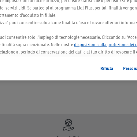
 impostazioni di facile utilizzo, per creare statistiche o per realizzare pu
 dei servizi Lidl. Se partecipi al programma Lidl Plus, per tali finalità vengo
rtamento d’acquisto in filiale.
za” puoi consentire solo alcune finalità d’uso e trovare ulteriori informaz
uoi consentire solo l’impiego di tecnologie necessarie. Cliccando su “Accet
le finalità sopra menzionate. Nelle nostre
disposizioni sulla protezione dei 
elazione al periodo di conservazione dei dati e al tuo diritto di revocare il
orazioni. I prodotti qui reclamizzati, soprattutto quelli non-food, non fanno sempre 
 il futuro.
Le note legali sono disponibili qui.
Rifiuta
Persona