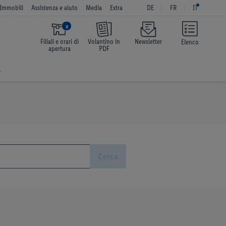
Immobili
Assistenza e aiuto
Media
Extra
DE
FR
IT
x
Filiali e orari di
Volantino in
Newsletter
Elenco
apertura
PDF
a
Cerca