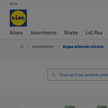
lidl.ch
Azione
Assortimento
Ricette
Lidl Plus
Assortimento
Acqua minerale svizzera
Vai