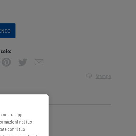
LENCO
icolo:
Stampa
lla nostra app
formazioni nel tuo
zate con il tuo