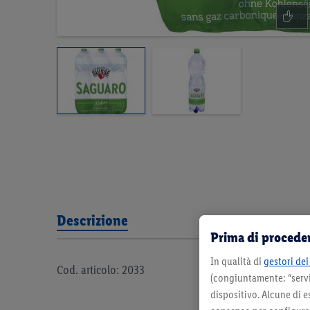
Descrizione
Prima di proceder
In qualità di
gestori dei 
Cod. articolo: 2033
(congiuntamente: “servi
dispositivo. Alcune di e