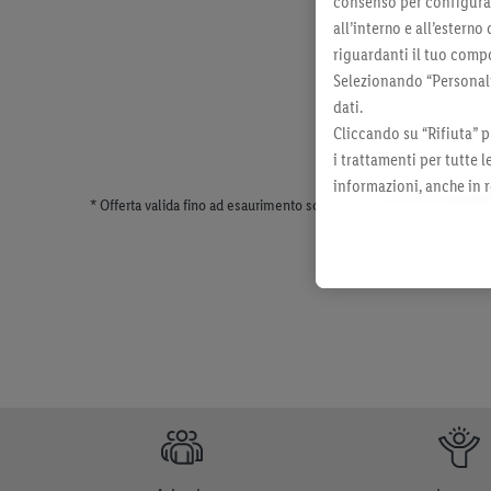
consenso per configurare
all’interno e all’esterno
riguardanti il tuo compo
Selezionando “Personaliz
dati.
Cliccando su “Rifiuta” p
i trattamenti per tutte 
informazioni, anche in r
* Offerta valida fino ad esaurimento scorte. Tutti i prezzi senza dec
momento con effetto per