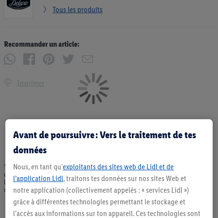
Tous les produits
Recommander un article:
Imprimer
Avant de poursuivre : Vers le traitement de tes
données
Nous, en tant qu'
exploitants des sites web de Lidl et de
* Offres valables dans la limite des stocks disponibles. Vente limitée à des
quantités usuelles pour un ménage. Vendu sans décoration. Les produits faisant
l’application Lidl
, traitons tes données sur nos sites Web et
l'objet de la publicité, notamment les produits NonFood, ne font pas partie de
notre application (collectivement appelés : « services Lidl »)
notre assortiment de produits permanents. Ill. semblables.
grâce à différentes technologies permettant le stockage et
l'accès aux informations sur ton appareil. Ces technologies sont