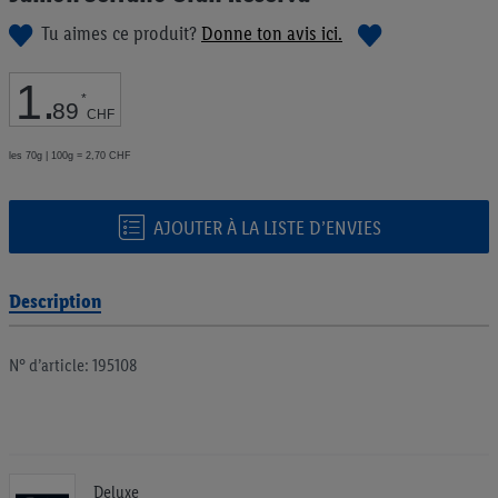
de
Tu aimes ce produit?
Donne ton avis ici.
la
Galerie
d’images
1
.
*
89
CHF
les 70g | 100g = 2,70 CHF
AJOUTER À LA LISTE D’ENVIES
Description
N° d’article: 195108
Deluxe