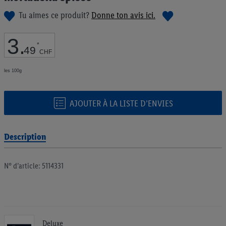
de
Tu aimes ce produit?
Donne ton avis ici.
la
Galerie
d’images
3
.
*
49
CHF
les 100g
AJOUTER À LA LISTE D’ENVIES
Description
N° d’article: 5114331
Deluxe