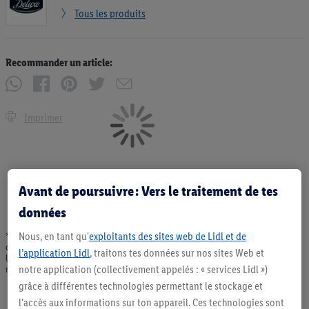
Tous les produits
Recommander un article:
Imprimer
Avant de poursuivre : Vers le traitement de tes
données
Nous, en tant qu'
exploitants des sites web de Lidl et de
* Offres valables dans la limite des stocks disponibles. Vente limitée à des
quantités usuelles pour un ménage. Vendu sans décoration. Les produits faisant
l’application Lidl
, traitons tes données sur nos sites Web et
l'objet de la publicité, notamment les produits NonFood, ne font pas partie de
notre application (collectivement appelés : « services Lidl »)
notre assortiment de produits permanents. Ill. semblables.
grâce à différentes technologies permettant le stockage et
l'accès aux informations sur ton appareil. Ces technologies sont