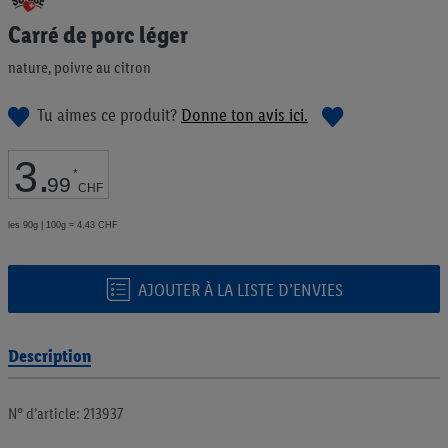
au
Carré de porc léger
début
de
nature, poivre au citron
la
Galerie
d’images
Tu aimes ce produit?
Donne ton avis ici.
3
.
*
99
CHF
les 90g | 100g = 4,43 CHF
AJOUTER À LA LISTE D’ENVIES
Description
N° d’article: 213937