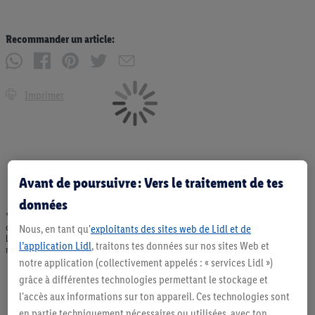
Recommander un article:
Imprimer
Avant de poursuivre : Vers le traitement de tes
données
* Offres valables dans la limite des stocks disponibles. Vente limitée à des
quantités usuelles pour un ménage. Vendu sans décoration. Les produits faisant
Nous, en tant qu'
exploitants des sites web de Lidl et de
l'objet de la publicité, notamment les produits NonFood, ne font pas partie de
l’application Lidl
, traitons tes données sur nos sites Web et
notre assortiment de produits permanents. Ill. semblables.
notre application (collectivement appelés : « services Lidl »)
grâce à différentes technologies permettant le stockage et
l'accès aux informations sur ton appareil. Ces technologies sont
en partie techniquement nécessaires ou utilisées, avec ton