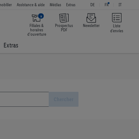
obilier
Assistance & aide
Médias
Extras
DE
FR
IT
x
Filiales &
Prospectus
Newsletter
Liste
horaires
PDF
d’envies
d'ouverture
Extras
Chercher