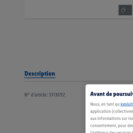
Description
Avant de poursuiv
N° d’article: 5113692
Nous, en tant qu'
exploit
application (collectivem
aux informations sur to
consentement, pour des r
l'extérieur des service