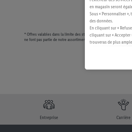
en magasin seront égale
Sous « Personnaliser », 
des données.
En cliquant sur « Refuse
* Offres valables dans la limite des stocks disponibles. Vente lim
cliquant sur « Accepter 
ne font pas partie de notre assortiment de produits permanents. Il
trouveras de plus ample
révoquer ton consentem
consulter les mentions lé
Entreprise
Carrière