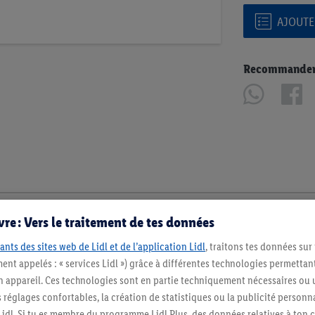
AJOUTER
Recommander u
re : Vers le traitement de tes données
ants des sites web de Lidl et de l’application Lidl
, traitons tes données sur
ent appelés : « services Lidl ») grâce à différentes technologies permettant
n appareil. Ces technologies sont en partie techniquement nécessaires ou u
églages confortables, la création de statistiques ou la publicité personnali
s Lidl. Si tu es membre du programme Lidl Plus, des données relatives à to