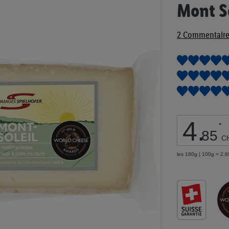
Passer
Mont S
au
début
2
Commentaire
de
la
Galerie
d’images
4
.
*
85
C
les 180g | 100g = 2,