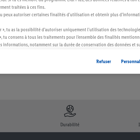
ment traitées à ces fins.
tu peux autoriser certaines finalités d'utilisation et obtenir plus d'informat
r », tu as la possibilité d’autoriser uniquement l'utilisation des technologi
itée à des quantités usuelles pour un ménage. Vendu sans décoration. Les produits 
», tu consens à tous les traitements pour l’ensemble des finalités mentionn
l. semblables.
s informations, notamment sur la durée de conservation des données et su
ent à tout moment avec effet pour l’avenir, dans notre
déclaration de con
gales, c’est ici.
Refuser
Personnal
Durabilité