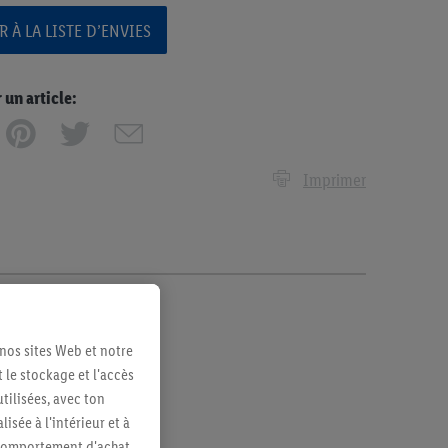
 À LA LISTE D’ENVIES
n article:
Imprimer
 nos sites Web et notre
 le stockage et l'accès
tilisées, avec ton
sée à l'intérieur et à
n comportement d'achat