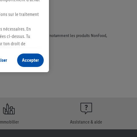
ions sur le traitement
es nécessaires. En
faisant l'objet de la publicité, notamment les produits NonFood,
ées ci-dessus. Tu
r ton droit de
fidentialité
.
Pour
iser
Accepter
Immobilier
Assistance & aide