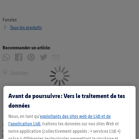
Fonzies
Tous les produits
Recommander un article:
Imprimer
Avant de poursuivre : Vers le traitement de tes
données
Nous, en tant qu'
exploitants des sites web de Lidl et de
l’application Lidl
, traitons tes données sur nos sites Web et
* Offres valables dans la limite des stocks disponibles. Vente limitée à des
notre application (collectivement appelés : « services Lidl »)
quantités usuelles pour un ménage. Vendu sans décoration. Les produits faisant
l'objet de la publicité, notamment les produits NonFood, ne font pas partie de
grâce à différentes technologies permettant le stockage et