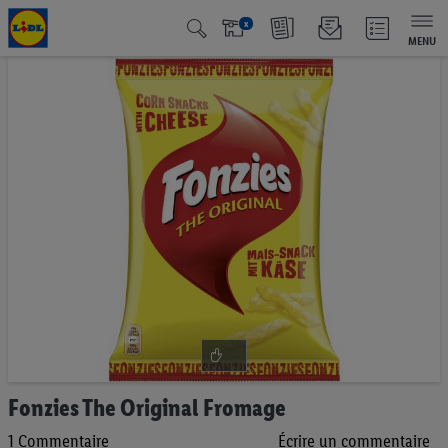
x
MENU
Passer
à
la
fin
de
la
galerie
d’images
Passer
Fonzies The Original Fromage
au
1
Commentaire
Écrire un commentaire
début