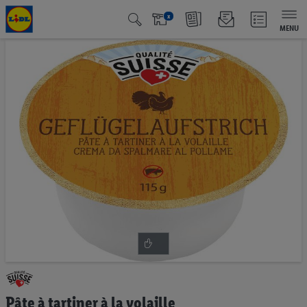
x
MENU
Passer
à
la
fin
de
la
galerie
d’images
Passer
au
Pâte à tartiner à la volaille
début