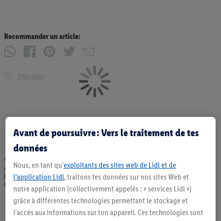
Recommander un article:
Imprimer
Avant de poursuivre : Vers le traitement de tes
données
* Offres valables dans la limite des stocks disponibles. Vente limitée à des
Nous, en tant qu'
exploitants des sites web de Lidl et de
quantités usuelles pour un ménage. Vendu sans décoration. Les produits faisant
l’application Lidl
, traitons tes données sur nos sites Web et
l'objet de la publicité, notamment les produits NonFood, ne font pas partie de
notre assortiment de produits permanents. Ill. semblables.
notre application (collectivement appelés : « services Lidl »)
grâce à différentes technologies permettant le stockage et
l'accès aux informations sur ton appareil. Ces technologies sont