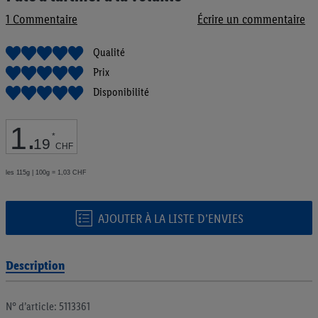
de
1
Commentaire
Écrire un commentaire
la
Galerie
d’images
Qualité
Prix
Disponibilité
1
.
*
19
CHF
les 115g | 100g = 1,03 CHF
AJOUTER À LA LISTE D’ENVIES
Description
N° d’article: 5113361