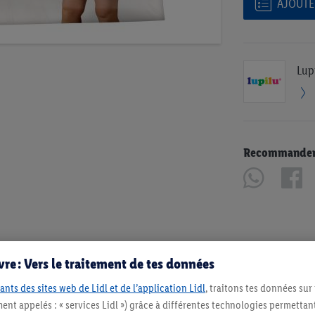
AJOUTER
Lup
Recommander u
re : Vers le traitement de tes données
ants des sites web de Lidl et de l’application Lidl
, traitons tes données sur
ent appelés : « services Lidl ») grâce à différentes technologies permettant