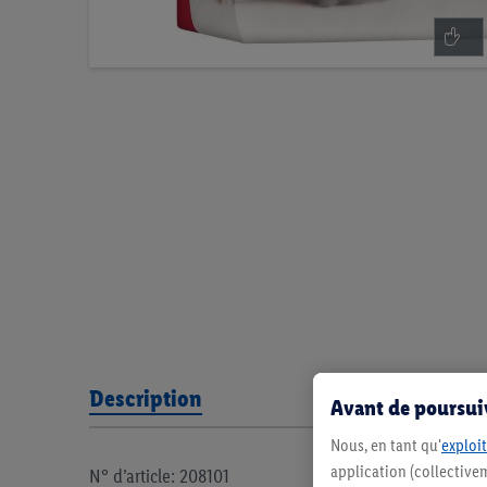
Description
Avant de poursuiv
Nous, en tant qu'
exploit
application (collectivem
N° d’article: 208101