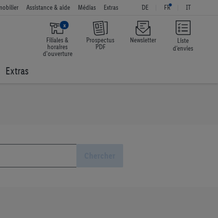
obilier
Assistance & aide
Médias
Extras
DE
FR
IT
x
Filiales &
Prospectus
Newsletter
Liste
horaires
PDF
d’envies
d'ouverture
Extras
Chercher