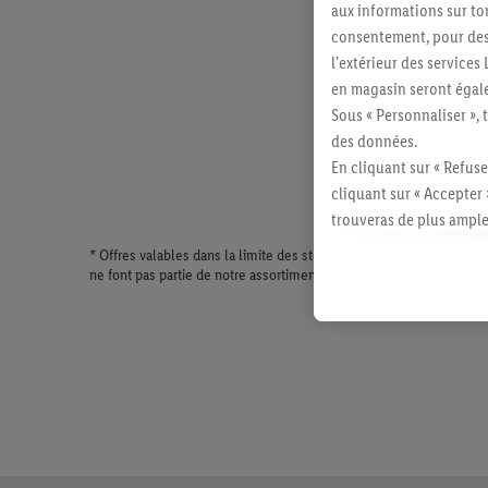
aux informations sur to
consentement, pour des r
l'extérieur des service
en magasin seront égale
Sous « Personnaliser », 
des données.
En cliquant sur « Refuse
cliquant sur « Accepter 
trouveras de plus ample
révoquer ton consentem
* Offres valables dans la limite des stocks disponibles. Vente lim
consulter les mentions lé
ne font pas partie de notre assortiment de produits permanents. Il