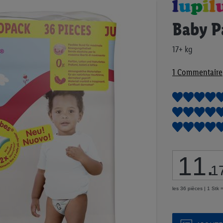
Passer
au
Baby P
début
de
la
17+ kg
Galerie
d’images
1
Commentaire
11
.
1
les 36 pièces | 1 Stk