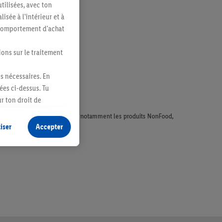
tilisées, avec ton
sée à l'intérieur et à
n comportement d'achat
ions sur le traitement
es nécessaires. En
ées ci-dessus. Tu
r ton droit de
fidentialité
.
Pour
faisant l'objet de la publicité, notamment les produits NonFood,
iser
Accepter