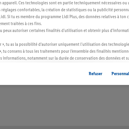
n appareil. Ces technologies sont en partie techniquement nécessaires ou u
églages confortables, la création de statistiques ou la publicité personnali
s Lidl. Si tu es membre du programme Lidl Plus, des données relatives à to
ment traitées à ces fins.
tu peux autoriser certaines finalités d'utilisation et obtenir plus d'informat
r », tu as la possibilité d’autoriser uniquement l'utilisation des technologi
», tu consens à tous les traitements pour l’ensemble des finalités mentionn
s informations, notamment sur la durée de conservation des données et su
ent à tout moment avec effet pour l’avenir, dans notre
déclaration de con
itée à des quantités usuelles pour un ménage. Vendu sans décoration. Les produits 
gales, c’est ici.
l. semblables.
Refuser
Personnal