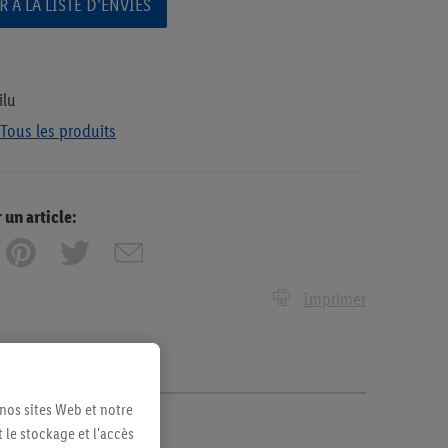
 À LA LISTE D’ENVIES
ilu
Tous les produits
n article:
Imprimer
 nos sites Web et notre
 le stockage et l'accès