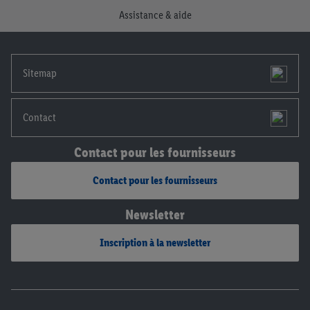
consentement à tout moment avec effet pour l’avenir, dans
Assistance & aide
notre
déclaration de confidentialité
.
Pour consulter les
mentions légales, c’est ici.
Sitemap
Contact
Contact pour les fournisseurs
Contact pour les fournisseurs
Newsletter
Inscription à la newsletter