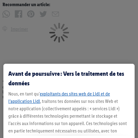
Recommander un article:
Imprimer
Avant de poursuivre : Vers le traitement de tes
données
* Offres valables dans la limite des stocks disponibles. Vente limitée à des
quantités usuelles pour un ménage. Vendu sans décoration. Les produits faisant
l'objet de la publicité, notamment les produits NonFood, ne font pas partie de
Nous, en tant qu'
exploitants des sites web de Lidl et de
notre assortiment de produits permanents. Ill. semblables.
l’application Lidl
, traitons tes données sur nos sites Web et
notre application (collectivement appelés : « services Lidl »)
grâce à différentes technologies permettant le stockage et
l'accès aux informations sur ton appareil. Ces technologies sont
en partie techniquement nécessaires ou utilisées, avec ton