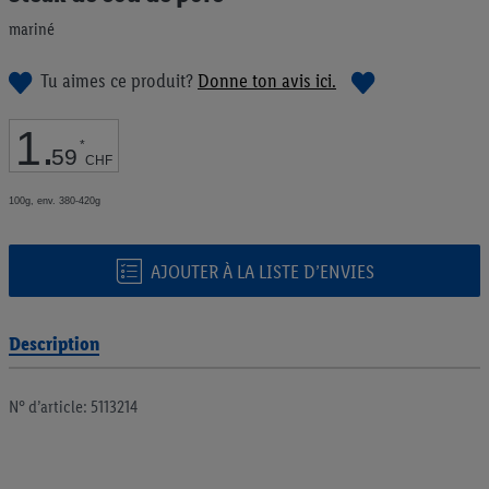
de
mariné
la
Galerie
d’images
Tu aimes ce produit?
Donne ton avis ici.
1
.
*
59
CHF
100g, env. 380-420g
AJOUTER À LA LISTE D’ENVIES
Description
N° d’article: 5113214