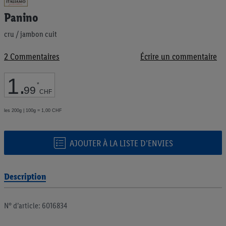
au
Panino
début
de
cru / jambon cuit
la
Galerie
d’images
2
Commentaires
Écrire un commentaire
1
.
*
99
CHF
les 200g | 100g = 1,00 CHF
AJOUTER À LA LISTE D’ENVIES
Description
N° d’article: 6016834