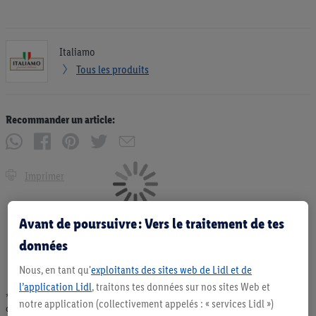
Italiamo
Tous les produits
Recommander un article:
Imprimer
Avant de poursuivre : Vers le traitement de tes
données
Nous, en tant qu'
exploitants des sites web de Lidl et de
l’application Lidl
, traitons tes données sur nos sites Web et
* Offres valables dans la limite des stocks disponibles. Vente limitée à des
notre application (collectivement appelés : « services Lidl »)
quantités usuelles pour un ménage. Vendu sans décoration. Les produits faisant