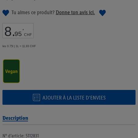
de
la
Tu aimes ce produit?
Donne ton avis ici.
Galerie
d’images
8
.
*
95
CHF
les 0.75l | 1L = 11,93 CHF
AJOUTER À LA LISTE D’ENVIES
Description
N° d’article: 5112831