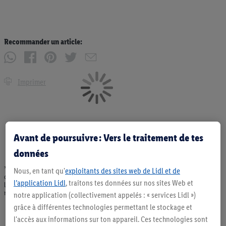
Recommander un article:
Imprimer
Avant de poursuivre : Vers le traitement de tes
données
* Offres valables dans la limite des stocks disponibles. Vente limitée à des
Nous, en tant qu'
exploitants des sites web de Lidl et de
quantités usuelles pour un ménage. Vendu sans décoration. Les produits faisant
l’application Lidl
, traitons tes données sur nos sites Web et
l'objet de la publicité, notamment les produits NonFood, ne font pas partie de
notre assortiment de produits permanents. Ill. semblables.
notre application (collectivement appelés : « services Lidl »)
grâce à différentes technologies permettant le stockage et
l'accès aux informations sur ton appareil. Ces technologies sont