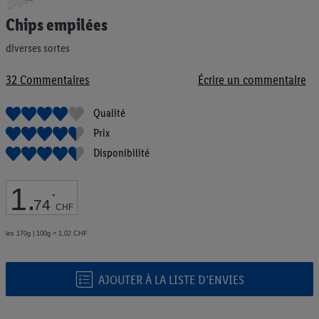
au
Chips empilées
début
de
diverses sortes
la
Galerie
d’images
32
Commentaires
Écrire un commentaire
Qualité
Prix
Disponibilité
1
.
*
74
CHF
les 170g | 100g = 1,02 CHF
AJOUTER À LA LISTE D’ENVIES