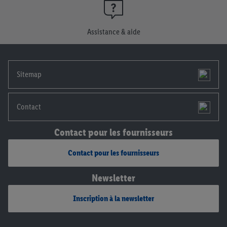
consentement à tout moment avec effet pour l’avenir, dans
notre
déclaration de confidentialité
.
Pour consulter les
Assistance & aide
mentions légales, c’est ici.
Sitemap
Contact
Contact pour les fournisseurs
Contact pour les fournisseurs
Newsletter
Inscription à la newsletter