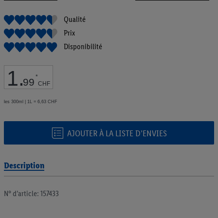
de
la
Qualité
Galerie
Prix
d’images
Disponibilité
1
.
*
99
CHF
les 300ml | 1L = 6,63 CHF
AJOUTER À LA LISTE D’ENVIES
Description
N° d’article: 157433