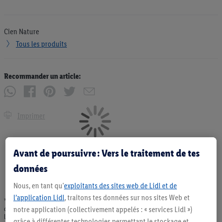
Cien Nature
Tous les produits
Recommander un article:
Imprimer
Avant de poursuivre : Vers le traitement de tes
données
Nous, en tant qu'
exploitants des sites web de Lidl et de
l’application Lidl
, traitons tes données sur nos sites Web et
* Offres valables dans la limite des stocks disponibles. Vente limitée à des
notre application (collectivement appelés : « services Lidl »)
quantités usuelles pour un ménage. Vendu sans décoration. Les produits faisant
l'objet de la publicité, notamment les produits NonFood, ne font pas partie de
grâce à différentes technologies permettant le stockage et