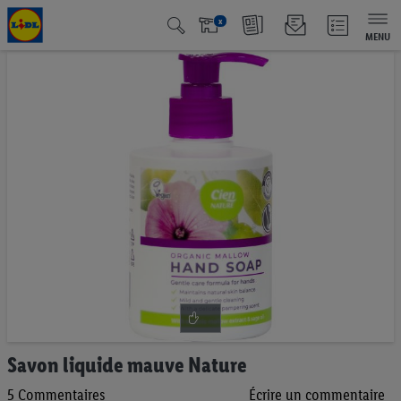
x
MENU
Passer
à
la
fin
de
la
galerie
d’images
Passer
Savon liquide mauve Nature
au
5
Commentaires
Écrire un commentaire
début