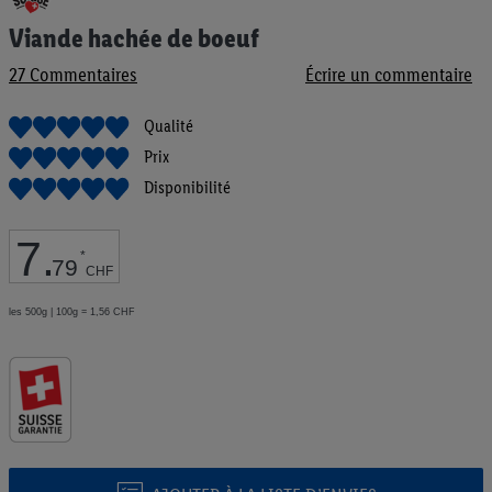
au
Viande hachée de boeuf
début
de
27
Commentaires
Écrire un commentaire
la
Galerie
d’images
Qualité
Prix
Disponibilité
7
.
*
79
CHF
les 500g | 100g = 1,56 CHF