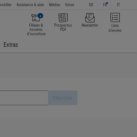
obilier
Assistance & aide
Médias
Extras
DE
FR
IT
x
Filiales &
Prospectus
Newsletter
Liste
horaires
PDF
d’envies
d'ouverture
Extras
Chercher