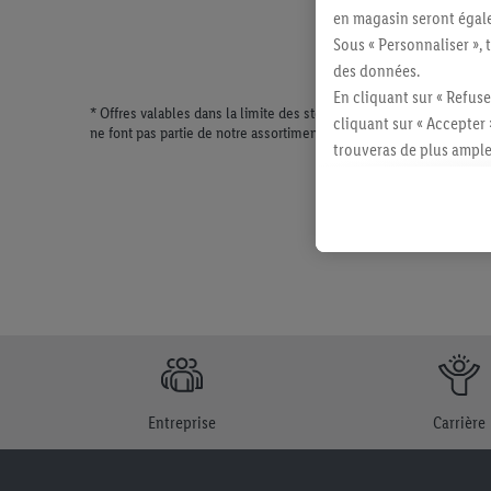
en magasin seront égale
Sous « Personnaliser », 
des données.
En cliquant sur « Refuse
* Offres valables dans la limite des stocks disponibles. Vente lim
cliquant sur « Accepter 
ne font pas partie de notre assortiment de produits permanents. Il
trouveras de plus ample
révoquer ton consentem
consulter les mentions lé
Entreprise
Carrière