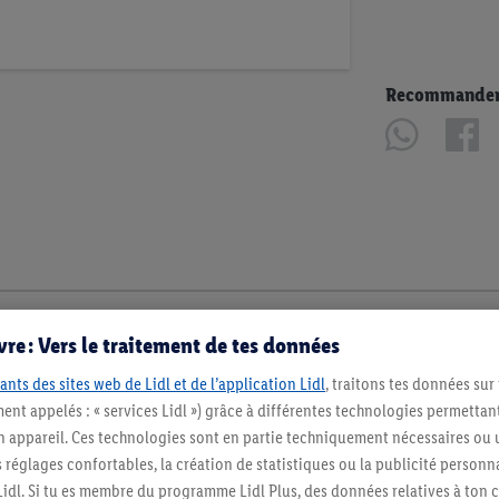
Recommander u
re : Vers le traitement de tes données
ants des sites web de Lidl et de l’application Lidl
, traitons tes données sur
ent appelés : « services Lidl ») grâce à différentes technologies permettant
n appareil. Ces technologies sont en partie techniquement nécessaires ou u
églages confortables, la création de statistiques ou la publicité personnali
s Lidl. Si tu es membre du programme Lidl Plus, des données relatives à to