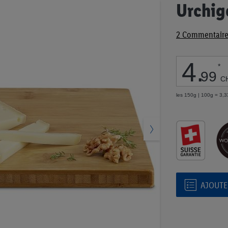
Passer
Urchig
au
début
2
Commentaire
de
la
Galerie
4
.
*
d’images
99
C
les 150g | 100g = 3,
AJOUTER