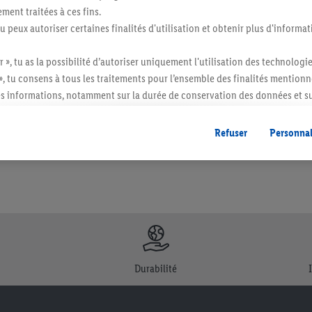
ment traitées à ces fins.
tu peux autoriser certaines finalités d'utilisation et obtenir plus d'informat
r », tu as la possibilité d’autoriser uniquement l'utilisation des technologi
itée à des quantités usuelles pour un ménage. Vendu sans décoration. Les produits 
», tu consens à tous les traitements pour l’ensemble des finalités mentionn
l. semblables.
s informations, notamment sur la durée de conservation des données et su
ent à tout moment avec effet pour l’avenir, dans notre
déclaration de con
gales, c’est ici.
Refuser
Personnal
Durabilité