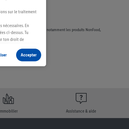
ions sur le traitement
es nécessaires. En
faisant l'objet de la publicité, notamment les produits NonFood,
ées ci-dessus. Tu
r ton droit de
fidentialité
.
Pour
iser
Accepter
Immobilier
Assistance & aide