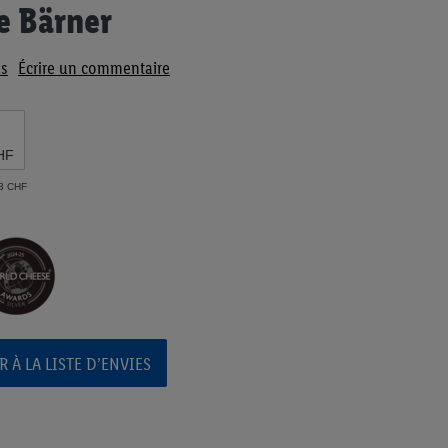
e Bärner
s
Écrire un commentaire
HF
33 CHF
 À LA LISTE D’ENVIES