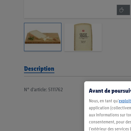
Description
N° d’article: 5111762
Avant de poursuiv
Nous, en tant qu'
exploit
application (collectivem
aux informations sur to
consentement, pour des r
l'extérieur des service