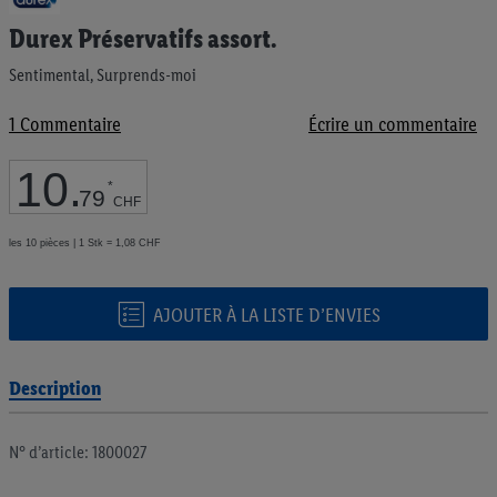
au
Durex Préservatifs assort.
début
de
Sentimental, Surprends-moi
la
Galerie
d’images
1
Commentaire
Écrire un commentaire
10
.
*
79
CHF
les 10 pièces | 1 Stk = 1,08 CHF
AJOUTER À LA LISTE D’ENVIES
Description
N° d’article: 1800027