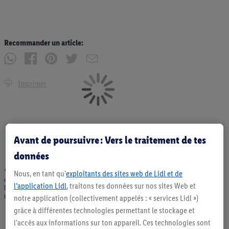
Recommander un article:
Imprimer
Avant de poursuivre : Vers le traitement de tes
données
* Offres valables dans la limite des stocks disponibles. Vente limitée à des
Nous, en tant qu'
exploitants des sites web de Lidl et de
quantités usuelles pour un ménage. Vendu sans décoration. Les produits faisant
l’application Lidl
, traitons tes données sur nos sites Web et
l'objet de la publicité, notamment les produits NonFood, ne font pas partie de
notre assortiment de produits permanents. Ill. semblables.
notre application (collectivement appelés : « services Lidl »)
grâce à différentes technologies permettant le stockage et
l'accès aux informations sur ton appareil. Ces technologies sont