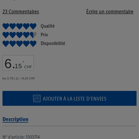
de
la
23
Commentaires
Écrire un commentaire
Galerie
d’images
Qualité
Prix
Disponibilité
6
.
*
15
CHF
les 0,75l | 1L = 8,20 CHF
AJOUTER À LA LISTE D’ENVIES
Description
N° d’article: 5103714