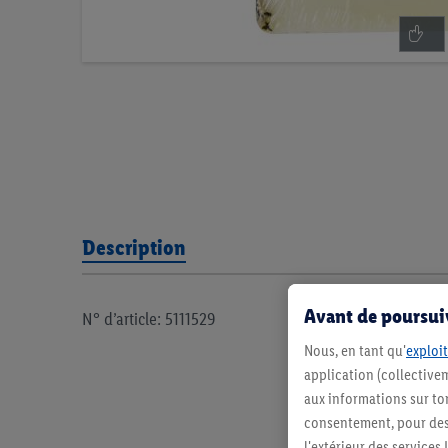
Description
Avant de poursuiv
N° d’article: 5111529
Nous, en tant qu'
exploit
application (collectivem
aux informations sur to
consentement, pour des r
l'extérieur des service