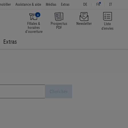
obilier
Assistance & aide
Médias
Extras
DE
FR
IT
x
Filiales &
Prospectus
Newsletter
Liste
horaires
PDF
d’envies
d'ouverture
Extras
Chercher