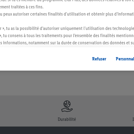
ment traitées à ces fins.
tu peux autoriser certaines finalités d'utilisation et obtenir plus d'informat
r », tu as la possibilité d’autoriser uniquement l'utilisation des technologi
itée à des quantités usuelles pour un ménage. Vendu sans décoration. Les produits 
», tu consens à tous les traitements pour l’ensemble des finalités mentionn
l. semblables.
s informations, notamment sur la durée de conservation des données et su
ent à tout moment avec effet pour l’avenir, dans notre
déclaration de con
gales, c’est ici.
Refuser
Personnal
Durabilité