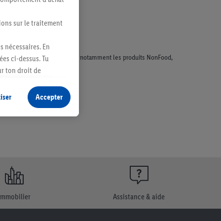
ions sur le traitement
es nécessaires. En
faisant l'objet de la publicité, notamment les produits NonFood,
ées ci-dessus. Tu
r ton droit de
fidentialité
.
Pour
iser
Accepter
Immobilier
Assistance & aide