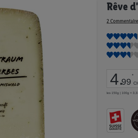
Passer
Rêve d
au
début
2
Commentaire
de
la
Galerie
d’images
4
.
*
99
C
les 150g | 100g = 3,