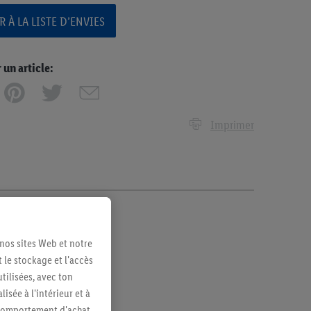
 À LA LISTE D’ENVIES
n article:
Imprimer
 nos sites Web et notre
 le stockage et l'accès
tilisées, avec ton
sée à l'intérieur et à
n comportement d'achat