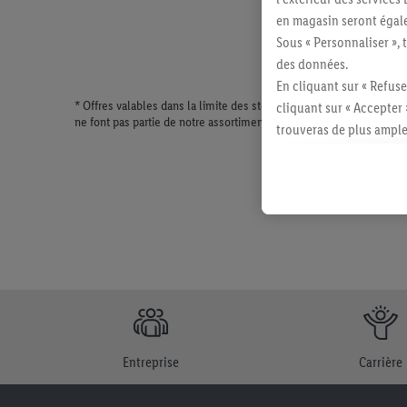
en magasin seront égale
Sous « Personnaliser », 
des données.
En cliquant sur « Refuse
* Offres valables dans la limite des stocks disponibles. Vente lim
cliquant sur « Accepter 
ne font pas partie de notre assortiment de produits permanents. Il
trouveras de plus ample
révoquer ton consentem
consulter les mentions lé
Entreprise
Carrière