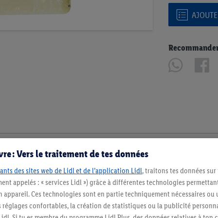
AJOUTER
Recommander u
re : Vers le traitement de tes données
ants des sites web de Lidl et de l’application Lidl
, traitons tes données sur
ent appelés : « services Lidl ») grâce à différentes technologies permettant
n appareil. Ces technologies sont en partie techniquement nécessaires ou u
églages confortables, la création de statistiques ou la publicité personnali
s Lidl. Si tu es membre du programme Lidl Plus, des données relatives à to