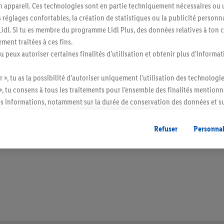
n appareil. Ces technologies sont en partie techniquement nécessaires ou u
églages confortables, la création de statistiques ou la publicité personnali
s Lidl. Si tu es membre du programme Lidl Plus, des données relatives à to
ment traitées à ces fins.
tu peux autoriser certaines finalités d'utilisation et obtenir plus d'informat
r », tu as la possibilité d’autoriser uniquement l'utilisation des technologi
», tu consens à tous les traitements pour l’ensemble des finalités mentionn
s informations, notamment sur la durée de conservation des données et su
ent à tout moment avec effet pour l’avenir, dans notre
déclaration de con
itée à des quantités usuelles pour un ménage. Vendu sans décoration. Les produits 
gales, c’est ici.
l. semblables.
Refuser
Personnal