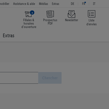
obilier
Assistance & aide
Médias
Extras
DE
FR
IT
x
Filiales &
Prospectus
Newsletter
Liste
horaires
PDF
d’envies
d'ouverture
Extras
Chercher