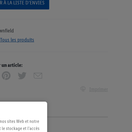
 À LA LISTE D’ENVIES
wnfield
Tous les produits
n article:
Imprimer
 nos sites Web et notre
 le stockage et l'accès