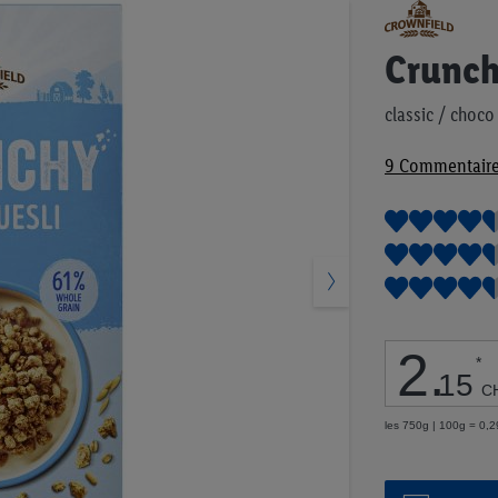
Passer
au
début
Crunch
de
la
classic / choco
Galerie
d’images
9
Commentair
2
.
*
15
C
les 750g | 100g = 0,