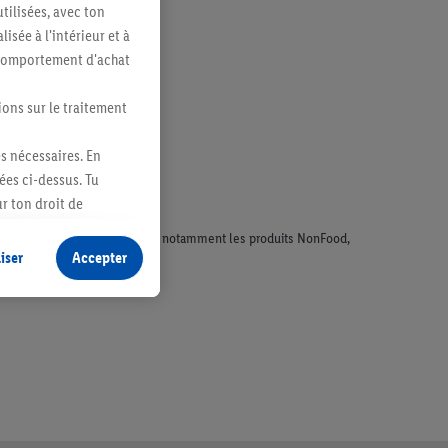
tilisées, avec ton
sée à l'intérieur et à
n comportement d'achat
ions sur le traitement
es nécessaires. En
ées ci-dessus. Tu
r ton droit de
fidentialité
.
Pour
faisant l'objet de la publicité, notamment les produits NonFood,
iser
Accepter