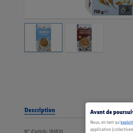
Description
Avant de poursuiv
Nous, en tant qu'
exploit
application (collectivem
N° d’article: 184830