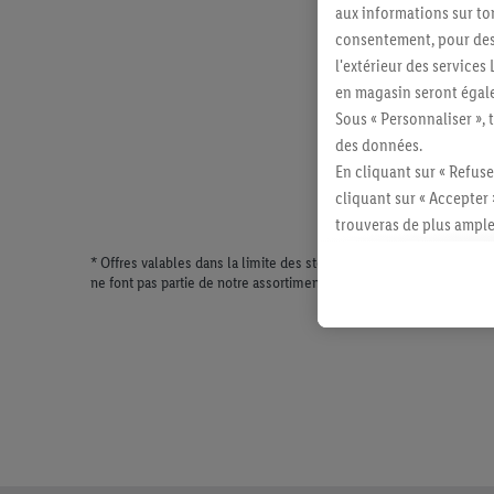
aux informations sur to
consentement, pour des r
l'extérieur des service
en magasin seront égale
Sous « Personnaliser », 
des données.
En cliquant sur « Refuse
cliquant sur « Accepter 
trouveras de plus ample
révoquer ton consentem
* Offres valables dans la limite des stocks disponibles. Vente lim
consulter les mentions lé
ne font pas partie de notre assortiment de produits permanents. Il