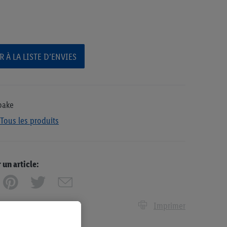
 À LA LISTE D’ENVIES
bake
Tous les produits
n article:
Imprimer