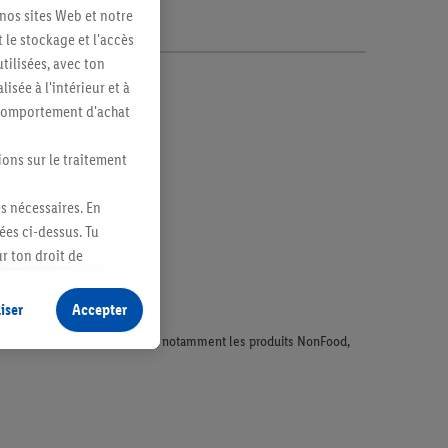
 nos sites Web et notre
 le stockage et l'accès
tilisées, avec ton
sée à l'intérieur et à
n comportement d'achat
ions sur le traitement
es nécessaires. En
ées ci-dessus. Tu
r ton droit de
fidentialité
.
Pour
iser
Accepter
faisant l'objet de la publicité, notamment les produits NonFood,