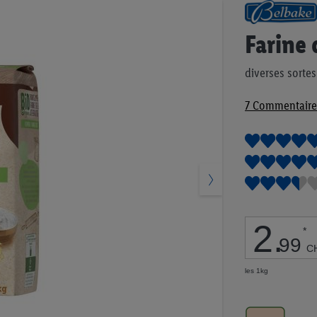
Passer
au
début
Farine 
de
la
diverses sortes
Galerie
d’images
7
Commentaire
2
.
*
99
C
les 1kg