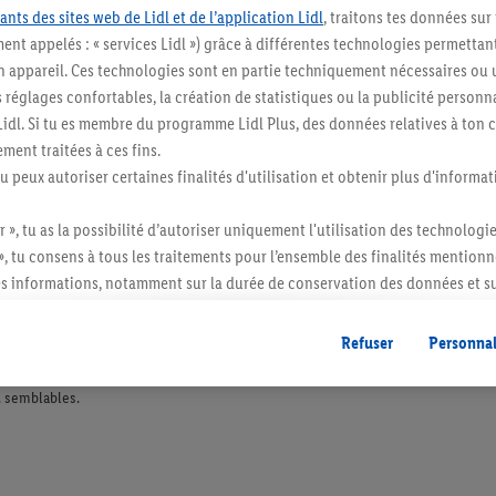
ants des sites web de Lidl et de l’application Lidl
, traitons tes données sur
ent appelés : « services Lidl ») grâce à différentes technologies permettant
n appareil. Ces technologies sont en partie techniquement nécessaires ou u
églages confortables, la création de statistiques ou la publicité personnali
s Lidl. Si tu es membre du programme Lidl Plus, des données relatives à to
ment traitées à ces fins.
tu peux autoriser certaines finalités d'utilisation et obtenir plus d'informat
r », tu as la possibilité d’autoriser uniquement l'utilisation des technologi
», tu consens à tous les traitements pour l’ensemble des finalités mentionn
s informations, notamment sur la durée de conservation des données et su
ent à tout moment avec effet pour l’avenir, dans notre
déclaration de con
gales, c’est ici.
Refuser
Personnal
itée à des quantités usuelles pour un ménage. Vendu sans décoration. Les produits 
l. semblables.