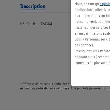
Nous, en tant qu'
exploit
Description
application (collectivem
aux informations sur to
consentement, pour des r
N° d’article: 124364
l'extérieur des service
en magasin seront égale
Sous « Personnaliser », 
des données.
En cliquant sur « Refuse
cliquant sur « Accepter 
trouveras de plus ample
révoquer ton consentem
consulter les mentions lé
* Offres valables dans la limite des stocks disponibles. Vente lim
ne font pas partie de notre assortiment de produits permanents. Il