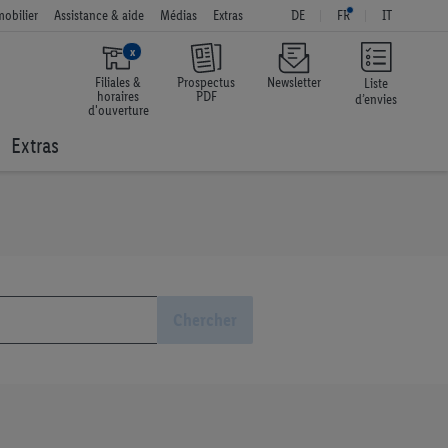
obilier
Assistance & aide
Médias
Extras
DE
FR
IT
x
Filiales &
Prospectus
Newsletter
Liste
horaires
PDF
d’envies
d'ouverture
Extras
Chercher