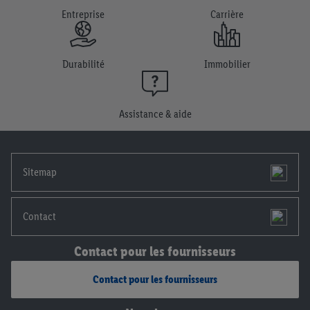
Entreprise
Carrière
plus amples informations, notamment sur la durée de
conservation des données et sur ton droit de révoquer ton
consentement à tout moment avec effet pour l’avenir, dans
Durabilité
Immobilier
notre
déclaration de confidentialité
.
Pour consulter les
mentions légales, c’est ici.
Assistance & aide
Sitemap
Contact
Contact pour les fournisseurs
Contact pour les fournisseurs