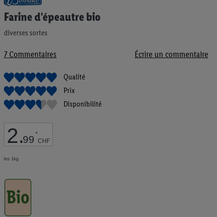
au
Farine d'épeautre bio
début
de
diverses sortes
la
Galerie
d’images
7
Commentaires
Écrire un commentaire
Qualité
Prix
Disponibilité
2
.
*
99
CHF
les 1kg