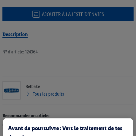
AJOUTER À LA LISTE D’ENVIES
Description
N° d’article: 124364
Belbake
Tous les produits
Recommander un article:
Avant de poursuivre : Vers le traitement de tes