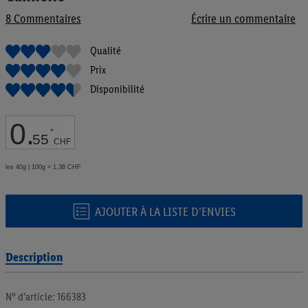
de
8
Commentaires
Écrire un commentaire
la
Galerie
d’images
Qualité
Prix
Disponibilité
0
.
*
55
CHF
les 40g | 100g = 1,38 CHF
AJOUTER À LA LISTE D’ENVIES
Description
N° d’article: 166383