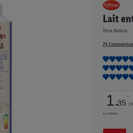
Passer
au
début
Lait en
de
la
Terra Natura
Galerie
d’images
79
Commentair
1
.
*
35
C
les 1000ml