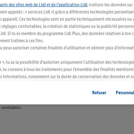
ants des sites web de Lidl et de l’application Lidl
, traitons tes données sur
ent appelés : « services Lidl ») grâce à différentes technologies permettant
n appareil. Ces technologies sont en partie techniquement nécessaires ou u
églages confortables, la création de statistiques ou la publicité personnali
s Lidl. Si tu es membre du programme Lidl Plus, des données relatives à to
ment traitées à ces fins.
tu peux autoriser certaines finalités d'utilisation et obtenir plus d'informat
r », tu as la possibilité d’autoriser uniquement l'utilisation des technologi
», tu consens à tous les traitements pour l’ensemble des finalités mentionn
s informations, notamment sur la durée de conservation des données et su
ent à tout moment avec effet pour l’avenir, dans notre
déclaration de con
gales, c’est ici.
Refuser
Personnal
itée à des quantités usuelles pour un ménage. Vendu sans décoration. Les produits 
l. semblables.