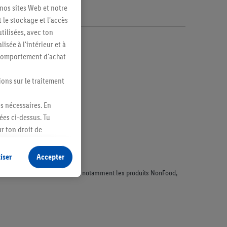
 nos sites Web et notre
 le stockage et l'accès
tilisées, avec ton
sée à l'intérieur et à
n comportement d'achat
ions sur le traitement
es nécessaires. En
ées ci-dessus. Tu
r ton droit de
fidentialité
.
Pour
iser
Accepter
faisant l'objet de la publicité, notamment les produits NonFood,