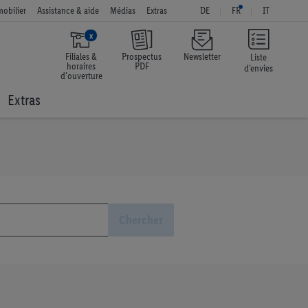
obilier
Assistance & aide
Médias
Extras
DE
FR
IT
x
Filiales &
Prospectus
Newsletter
Liste
horaires
PDF
d’envies
d'ouverture
Extras
Chercher