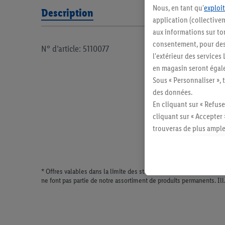
Nous, en tant qu'
exploit
Description
application (collectivem
aux informations sur to
consentement, pour des r
N° d’article: 5110077
l'extérieur des service
en magasin seront égale
Sous « Personnaliser », 
des données.
En cliquant sur « Refuse
cliquant sur « Accepter 
trouveras de plus ample
révoquer ton consentem
consulter les mentions lé
* Offres valables dans la limite des stocks disponibles. Vente lim
ne font pas partie de notre assortiment de produits permanents. Il