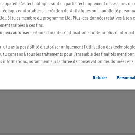
n appareil. Ces technologies sont en partie techniquement nécessaires ou u
églages confortables, la création de statistiques ou la publicité personnali
s Lidl. Si tu es membre du programme Lidl Plus, des données relatives à to
ment traitées à ces fins.
tu peux autoriser certaines finalités d'utilisation et obtenir plus d'informat
r », tu as la possibilité d’autoriser uniquement l'utilisation des technologi
», tu consens à tous les traitements pour l’ensemble des finalités mentionn
s informations, notamment sur la durée de conservation des données et su
ent à tout moment avec effet pour l’avenir, dans notre
déclaration de con
itée à des quantités usuelles pour un ménage. Vendu sans décoration. Les produits 
gales, c’est ici.
l. semblables.
Refuser
Personnal