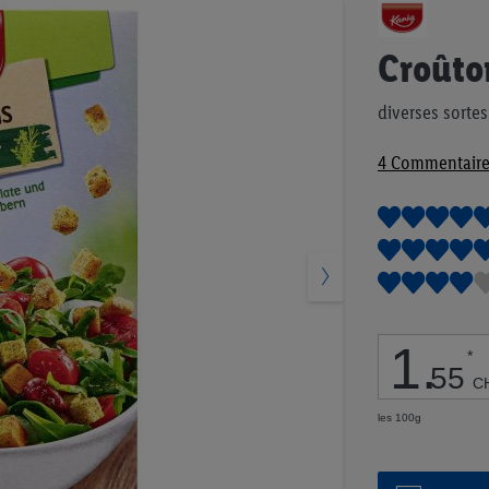
Passer
au
début
Croûto
de
la
diverses sortes
Galerie
d’images
4
Commentaire
1
.
*
55
C
les 100g