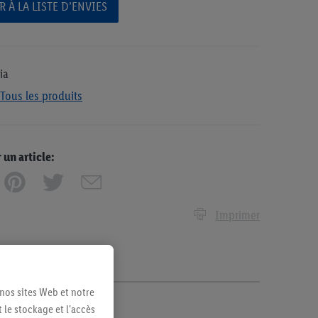
 À LA LISTE D’ENVIES
ia
Tous les produits
n article:
Imprimer
 nos sites Web et notre
 le stockage et l'accès