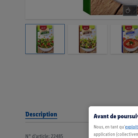
Description
Avant de poursuiv
Nous, en tant qu'
exploit
application (collectivem
N° d’article: 22485