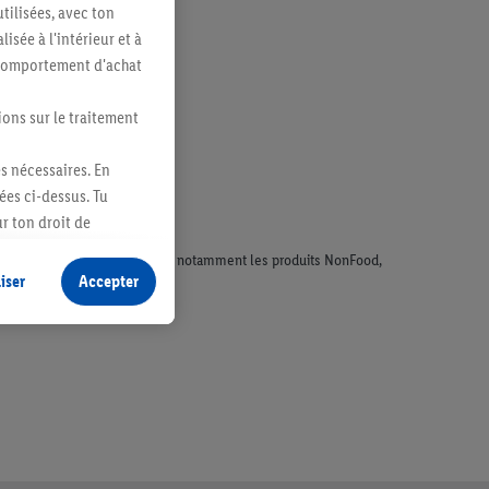
tilisées, avec ton
sée à l'intérieur et à
n comportement d'achat
ions sur le traitement
es nécessaires. En
ées ci-dessus. Tu
r ton droit de
fidentialité
.
Pour
faisant l'objet de la publicité, notamment les produits NonFood,
iser
Accepter