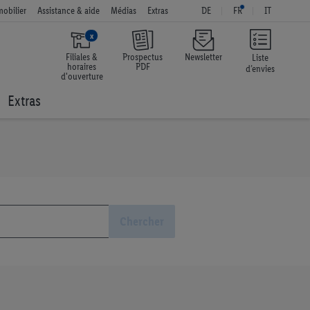
obilier
Assistance & aide
Médias
Extras
DE
FR
IT
x
Filiales &
Prospectus
Newsletter
Liste
horaires
PDF
d’envies
d'ouverture
Extras
Chercher