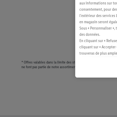
aux informations sur to
consentement, pour des r
l'extérieur des service
en magasin seront égale
Sous « Personnaliser », 
des données.
En cliquant sur « Refuse
cliquant sur « Accepter 
trouveras de plus ample
révoquer ton consentem
* Offres valables dans la limite des stocks disponibles. Vente lim
consulter les mentions lé
ne font pas partie de notre assortiment de produits permanents. Il