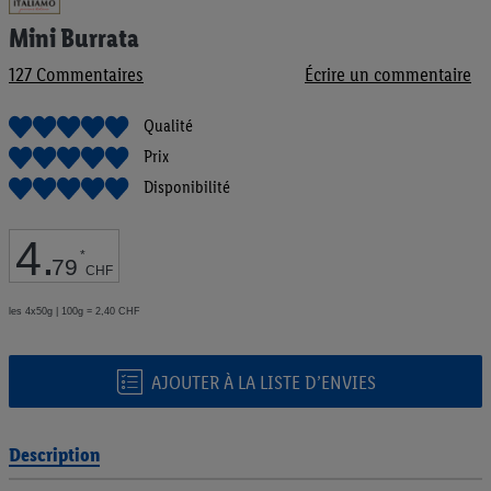
au
Mini Burrata
début
de
127
Commentaires
Écrire un commentaire
la
Galerie
d’images
Qualité
Prix
Disponibilité
4
.
*
79
CHF
les 4x50g | 100g = 2,40 CHF
AJOUTER À LA LISTE D’ENVIES
Description