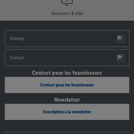
consentement à tout moment avec effet pour l’avenir, dans
notre
déclaration de confidentialité
.
Pour consulter les
Assistance & aide
mentions légales, c’est ici.
Sitemap
Contact
Contact pour les fournisseurs
Contact pour les fournisseurs
Newsletter
Inscription à la newsletter