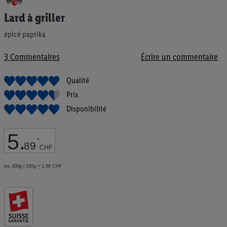
au
Lard à griller
début
de
épicé paprika
la
Galerie
d’images
3
Commentaires
Écrire un commentaire
Qualité
Prix
Disponibilité
5
.
*
89
CHF
les 300g | 100g = 1,96 CHF