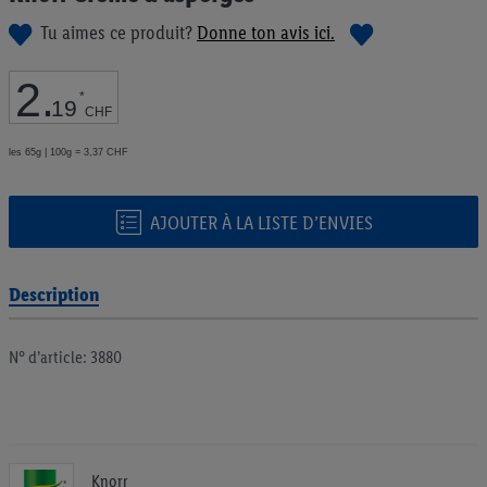
de
Tu aimes ce produit?
Donne ton avis ici.
la
Galerie
d’images
2
.
*
19
CHF
les 65g | 100g = 3,37 CHF
AJOUTER À LA LISTE D’ENVIES
Description
N° d’article: 3880
Knorr