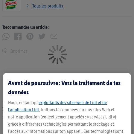
Tous les produits
Recommander un article:
Imprimer
Avant de poursuivre : Vers le traitement de tes
données
Nous, en tant qu'
exploitants des sites web de Lidl et de
* Offres valables dans la limite des stocks disponibles. Vente limitée à des
quantités usuelles pour un ménage. Vendu sans décoration. Les produits faisant
l’application Lidl
, traitons tes données sur nos sites Web et
l'objet de la publicité, notamment les produits NonFood, ne font pas partie de
notre application (collectivement appelés : « services Lidl »)
notre assortiment de produits permanents. Ill. semblables.
grâce à différentes technologies permettant le stockage et
l'accès aux informations sur ton appareil. Ces technologies sont