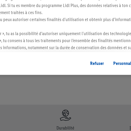
s Lidl. Si tu es membre du programme Lidl Plus, des données relatives à to
ment traitées à ces fins.
tu peux autoriser certaines finalités d'utilisation et obtenir plus d'informat
r », tu as la possibilité d’autoriser uniquement l'utilisation des technologi
», tu consens à tous les traitements pour l’ensemble des finalités mentionn
itée à des quantités usuelles pour un ménage. Vendu sans décoration. Les produits 
s informations, notamment sur la durée de conservation des données et su
l. semblables.
ent à tout moment avec effet pour l’avenir, dans notre
déclaration de con
gales, c’est ici.
Refuser
Personnal
Durabilité