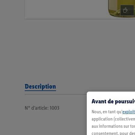
Description
Avant de poursuiv
N° d’article: 1003
Nous, en tant qu'
exploit
application (collectivem
aux informations sur to
consentement, pour des r