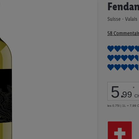
Passer
Fendan
au
début
Suisse - Valais
de
la
58
Commentair
Galerie
d’images
5
.
*
99
C
les 0,75l | 1L = 7,99