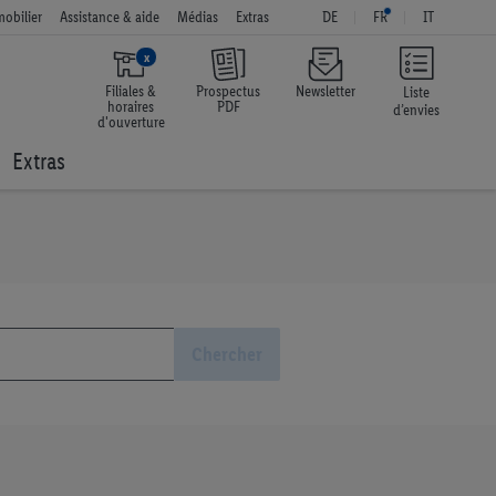
obilier
Assistance & aide
Médias
Extras
DE
FR
IT
x
Filiales &
Prospectus
Newsletter
Liste
horaires
PDF
d’envies
d'ouverture
Extras
Chercher