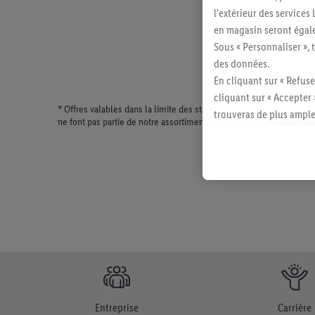
l'extérieur des service
en magasin seront égale
Sous « Personnaliser », 
des données.
En cliquant sur « Refuse
cliquant sur « Accepter 
* Offres valables dans la limite des stocks disponibles. Vente lim
trouveras de plus ample
ne font pas partie de notre assortiment de produits permanents. Il
révoquer ton consentem
consulter les mentions lé
Entreprise
Carrière