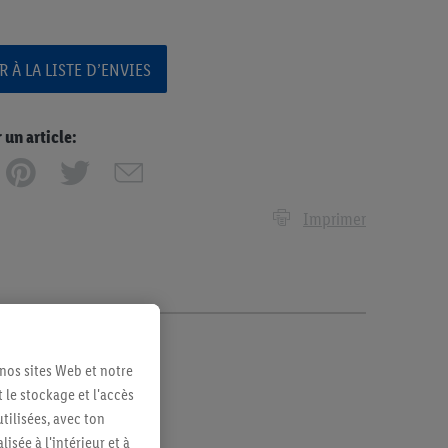
 À LA LISTE D’ENVIES
n article:
Imprimer
 nos sites Web et notre
 le stockage et l'accès
tilisées, avec ton
sée à l'intérieur et à