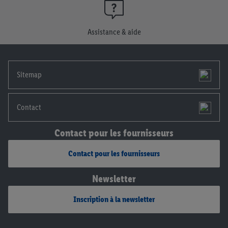
consentement à tout moment avec effet pour l’avenir, dans
notre
déclaration de confidentialité
.
Pour consulter les
Assistance & aide
mentions légales, c’est ici.
Sitemap
Contact
Contact pour les fournisseurs
Contact pour les fournisseurs
Newsletter
Inscription à la newsletter