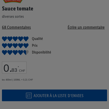
au
Sauce tomate
début
de
diverses sortes
la
Galerie
d’images
68
Commentaires
Écrire un commentaire
Qualité
Prix
Disponibilité
0
.
*
83
CHF
les 400ml | 100ML = 0,21 CHF
AJOUTER À LA LISTE D’ENVIES