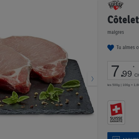
Passer
au
début
Côtelet
de
la
maigres
Galerie
d’images
Tu aimes c
7
.
*
99
C
les 500g | 100g = 1,