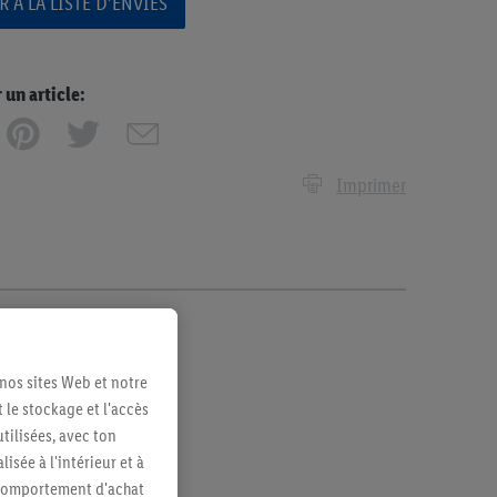
 À LA LISTE D’ENVIES
n article:
Imprimer
 nos sites Web et notre
 le stockage et l'accès
tilisées, avec ton
sée à l'intérieur et à
n comportement d'achat