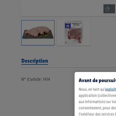
Description
N° d’article: 1414
Avant de poursuiv
Nous, en tant qu'
exploit
application (collectivem
aux informations sur to
consentement, pour des r
l'extérieur des service