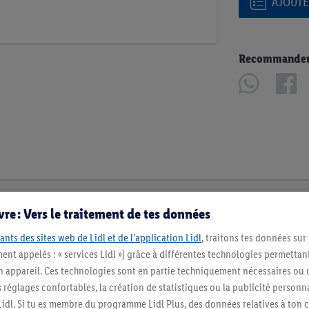
AJOUTER
Recommander u
re : Vers le traitement de tes données
ants des sites web de Lidl et de l’application Lidl
, traitons tes données sur
ent appelés : « services Lidl ») grâce à différentes technologies permettant
n appareil. Ces technologies sont en partie techniquement nécessaires ou u
églages confortables, la création de statistiques ou la publicité personnali
s Lidl. Si tu es membre du programme Lidl Plus, des données relatives à to