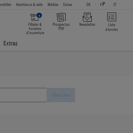
obilier
Assistance & aide
Médias
Extras
DE
FR
IT
x
Filiales &
Prospectus
Newsletter
Liste
horaires
PDF
d’envies
d'ouverture
Extras
Chercher