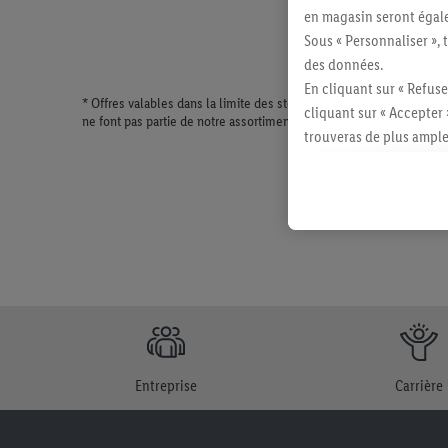
en magasin seront égale
Sous « Personnaliser », 
des données.
En cliquant sur « Refuse
* Offres valables dans la limite des stocks disponibles. Vente lim
cliquant sur « Accepter 
ne font pas partie de notre assortiment de produits permanents. Il
trouveras de plus ample
révoquer ton consentem
consulter les mentions lé
Entreprise
Carrière