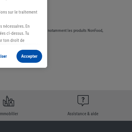
ions sur le traitement
es nécessaires. En
faisant l'objet de la publicité, notamment les produits NonFood,
ées ci-dessus. Tu
r ton droit de
fidentialité
.
Pour
iser
Accepter
Immobilier
Assistance & aide