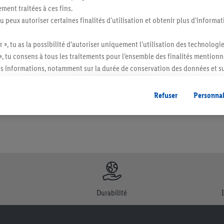
ment traitées à ces fins.
tu peux autoriser certaines finalités d'utilisation et obtenir plus d'informat
r », tu as la possibilité d’autoriser uniquement l'utilisation des technologi
itée à des quantités usuelles pour un ménage. Vendu sans décoration. Les produits 
», tu consens à tous les traitements pour l’ensemble des finalités mentionn
l. semblables.
s informations, notamment sur la durée de conservation des données et su
ent à tout moment avec effet pour l’avenir, dans notre
déclaration de con
gales, c’est ici.
Refuser
Personnal
Durabilité