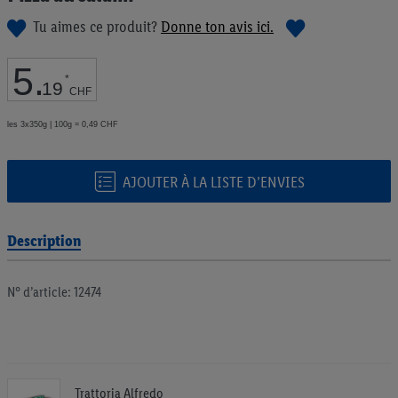
de
Tu aimes ce produit?
Donne ton avis ici.
la
Galerie
d’images
5
.
*
19
CHF
les 3x350g | 100g = 0,49 CHF
AJOUTER À LA LISTE D’ENVIES
Description
N° d’article: 12474
Trattoria Alfredo