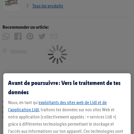
Tous les produits
Recommander un article:
Imprimer
Avant de poursuivre : Vers le traitement de tes
données
Nous, en tant qu'
exploitants des sites web de Lidl et de
* Offres valables dans la limite des stocks disponibles. Vente limitée à des
quantités usuelles pour un ménage. Vendu sans décoration. Les produits faisant
l’application Lidl
, traitons tes données sur nos sites Web et
l'objet de la publicité, notamment les produits NonFood, ne font pas partie de
notre application (collectivement appelés : « services Lidl »)
notre assortiment de produits permanents. Ill. semblables.
grâce à différentes technologies permettant le stockage et
l'accès aux informations sur ton appareil. Ces technologies sont