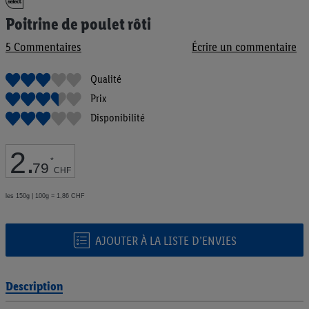
au
Poitrine de poulet rôti
début
de
5
Commentaires
Écrire un commentaire
la
Galerie
d’images
Qualité
Prix
Disponibilité
2
.
*
79
CHF
les 150g | 100g = 1,86 CHF
AJOUTER À LA LISTE D’ENVIES
Description