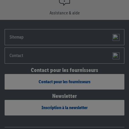
consentement à tout moment avec effet pour l’avenir, dans
notre
déclaration de confidentialité
.
Pour consulter les
Assistance & aide
mentions légales, c’est ici.
Sitemap
Contact
Contact pour les fournisseurs
Contact pour les fournisseurs
Newsletter
Inscription à la newsletter