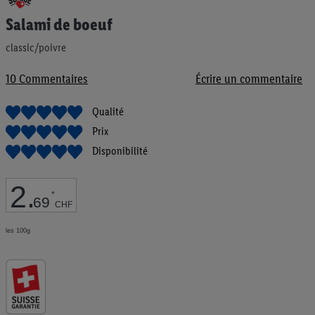
au
Salami de boeuf
début
de
classic/poivre
la
Galerie
d’images
10
Commentaires
Écrire un commentaire
Qualité
Prix
Disponibilité
2
.
*
69
CHF
les 100g