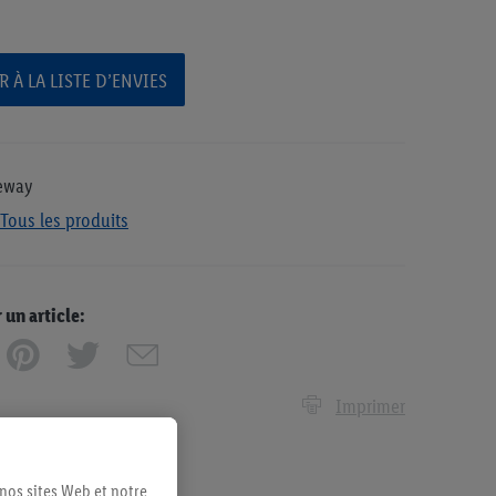
 À LA LISTE D’ENVIES
eway
Tous les produits
n article:
Imprimer
 nos sites Web et notre