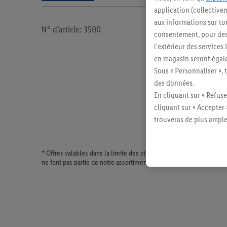
application (collectivem
aux informations sur to
N° d’article: 3500
consentement, pour des r
l'extérieur des service
en magasin seront égale
Sous « Personnaliser », 
des données.
En cliquant sur « Refuse
cliquant sur « Accepter 
trouveras de plus ample
révoquer ton consentem
consulter les mentions lé
* Offres valables dans la limite des stocks disponibles. Vente lim
ne font pas partie de notre assortiment de produits permanents. Il