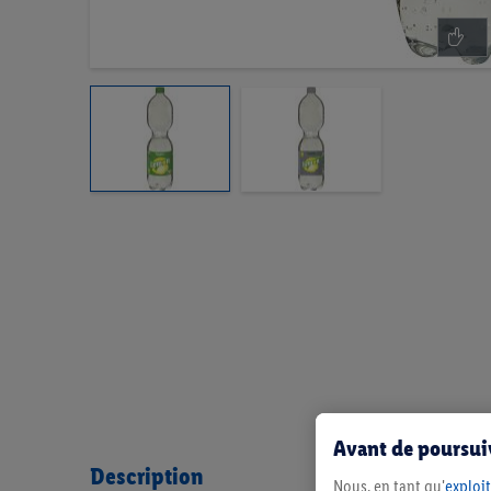
Avant de poursuiv
Description
Nous, en tant qu'
exploit