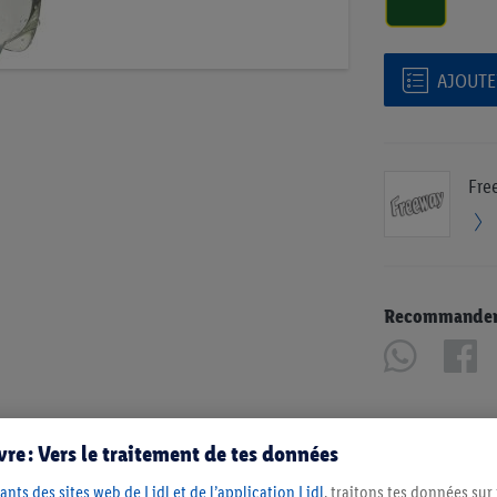
AJOUTER
Fre
Recommander u
re : Vers le traitement de tes données
ants des sites web de Lidl et de l’application Lidl
, traitons tes données sur