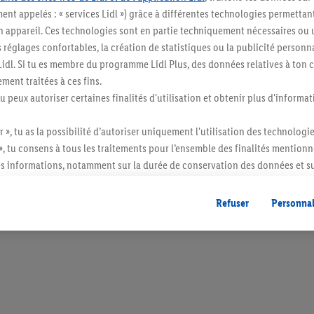
ent appelés : « services Lidl ») grâce à différentes technologies permettant
n appareil. Ces technologies sont en partie techniquement nécessaires ou u
églages confortables, la création de statistiques ou la publicité personnali
s Lidl. Si tu es membre du programme Lidl Plus, des données relatives à to
ment traitées à ces fins.
tu peux autoriser certaines finalités d'utilisation et obtenir plus d'informat
r », tu as la possibilité d’autoriser uniquement l'utilisation des technologi
», tu consens à tous les traitements pour l’ensemble des finalités mentionn
s informations, notamment sur la durée de conservation des données et su
ent à tout moment avec effet pour l’avenir, dans notre
déclaration de con
gales, c’est ici.
Refuser
Personnal
itée à des quantités usuelles pour un ménage. Vendu sans décoration. Les produits 
l. semblables.