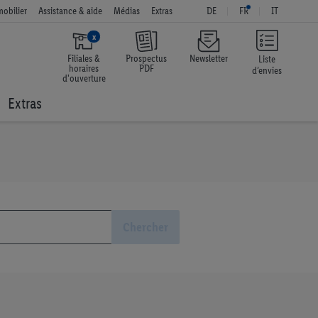
obilier
Assistance & aide
Médias
Extras
DE
FR
IT
x
Filiales &
Prospectus
Newsletter
Liste
horaires
PDF
d’envies
d'ouverture
Extras
Chercher