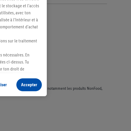
 le stockage et l'accès
tilisées, avec ton
sée à l'intérieur et à
n comportement d'achat
ions sur le traitement
es nécessaires. En
ées ci-dessus. Tu
r ton droit de
fidentialité
.
Pour
iser
Accepter
faisant l'objet de la publicité, notamment les produits NonFood,