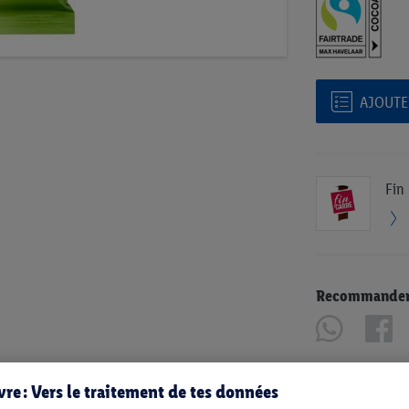
AJOUTER
Fin
Recommander u
re : Vers le traitement de tes données