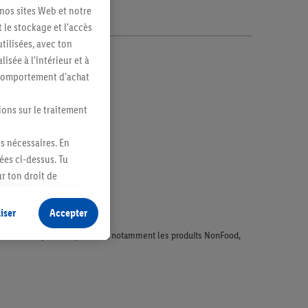
 nos sites Web et notre
 le stockage et l'accès
tilisées, avec ton
sée à l'intérieur et à
n comportement d'achat
ions sur le traitement
es nécessaires. En
ées ci-dessus. Tu
r ton droit de
fidentialité
.
Pour
iser
Accepter
faisant l'objet de la publicité, notamment les produits NonFood,