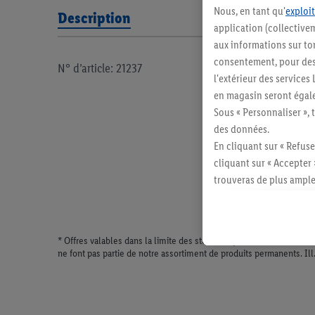
Nous, en tant qu'
exploit
Description
application (collectivem
aux informations sur to
consentement, pour des r
N° d’article: 21237
l'extérieur des service
en magasin seront égale
Sous « Personnaliser », 
des données.
En cliquant sur « Refuse
cliquant sur « Accepter 
trouveras de plus ample
révoquer ton consentem
consulter les mentions lé
* Offres valables dans la limite des stocks disponibles. Vente lim
ne font pas partie de notre assortiment de produits permanents. Il