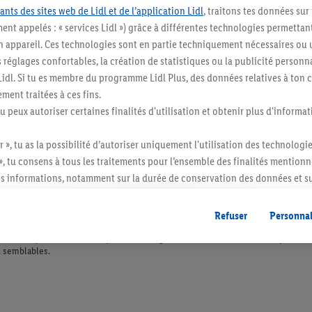
ants des sites web de Lidl et de l’application Lidl
, traitons tes données sur
ent appelés : « services Lidl ») grâce à différentes technologies permettant
n appareil. Ces technologies sont en partie techniquement nécessaires ou u
églages confortables, la création de statistiques ou la publicité personnali
s Lidl. Si tu es membre du programme Lidl Plus, des données relatives à to
ment traitées à ces fins.
tu peux autoriser certaines finalités d'utilisation et obtenir plus d'informat
r », tu as la possibilité d’autoriser uniquement l'utilisation des technologi
», tu consens à tous les traitements pour l’ensemble des finalités mentionn
s informations, notamment sur la durée de conservation des données et su
ent à tout moment avec effet pour l’avenir, dans notre
déclaration de con
gales, c’est ici.
Refuser
Personnal
itée à des quantités usuelles pour un ménage. Vendu sans décoration. Les produits 
l. semblables.