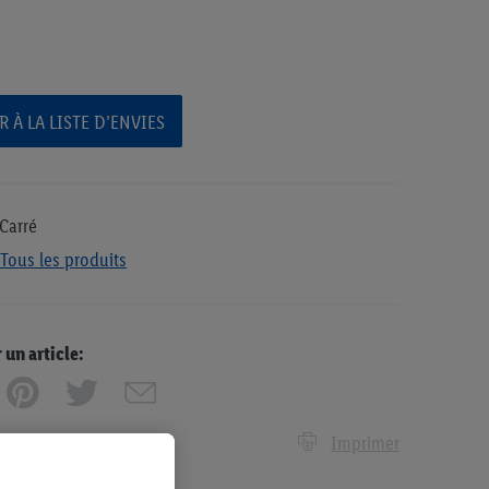
 À LA LISTE D’ENVIES
 Carré
Tous les produits
n article:
Imprimer