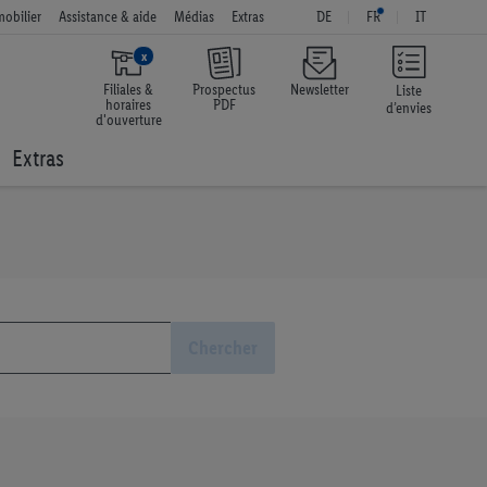
obilier
Assistance & aide
Médias
Extras
DE
FR
IT
x
Filiales &
Prospectus
Newsletter
Liste
horaires
PDF
d’envies
d'ouverture
Extras
Chercher