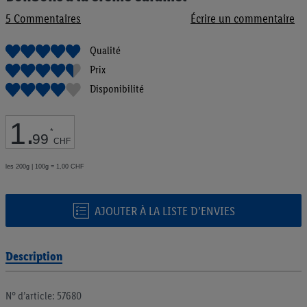
de
5
Commentaires
Écrire un commentaire
la
Galerie
d’images
Qualité
Prix
Disponibilité
1
.
*
99
CHF
les 200g | 100g = 1,00 CHF
AJOUTER À LA LISTE D’ENVIES
Description
N° d’article: 57680