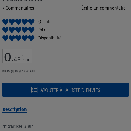
de
7
Commentaires
Écrire un commentaire
la
Galerie
d’images
Qualité
Prix
Disponibilité
0
.
*
49
CHF
les 150g | 100g = 0,33 CHF
AJOUTER À LA LISTE D’ENVIES
Description
N° d’article: 21817