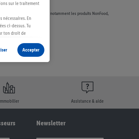
ions sur le traitement
faisant l'objet de la publicité, notamment les produits NonFood,
es nécessaires. En
ées ci-dessus. Tu
r ton droit de
fidentialité
.
Pour
iser
Accepter
Immobilier
Assistance & aide
sseurs
Newsletter