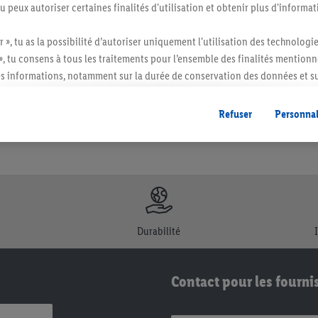
tu peux autoriser certaines finalités d'utilisation et obtenir plus d'informat
itée à des quantités usuelles pour un ménage. Vendu sans décoration. Les produits 
r », tu as la possibilité d’autoriser uniquement l'utilisation des technologi
l. semblables.
», tu consens à tous les traitements pour l’ensemble des finalités mentionn
s informations, notamment sur la durée de conservation des données et su
ent à tout moment avec effet pour l’avenir, dans notre
déclaration de con
gales, c’est ici.
Refuser
Personnal
Durabilité
Contact pour les fourni