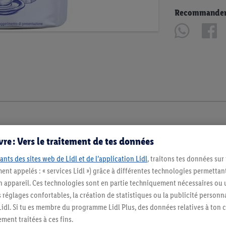
Recommander u
re : Vers le traitement de tes données
ants des sites web de Lidl et de l’application Lidl
, traitons tes données sur
ent appelés : « services Lidl ») grâce à différentes technologies permettant
n appareil. Ces technologies sont en partie techniquement nécessaires ou u
églages confortables, la création de statistiques ou la publicité personnali
s Lidl. Si tu es membre du programme Lidl Plus, des données relatives à to
ment traitées à ces fins.