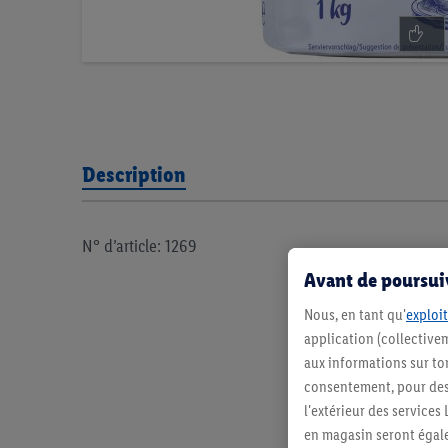
Description
N° d’article: 1269
Avant de poursuiv
Nous, en tant qu'
exploit
application (collectivem
aux informations sur to
consentement, pour des r
l'extérieur des service
en magasin seront égale