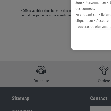
Sous « Personnaliser », 
des données.
* Offres valables dans la limite des stocks disponibles. Vente lim
En cliquant sur « Refuse
ne font pas partie de notre assortiment de produits permanents. Il
cliquant sur « Accepter 
trouveras de plus ample
révoquer ton consentem
consulter les mentions lé
Entreprise
Carrière
Sitemap
Contact