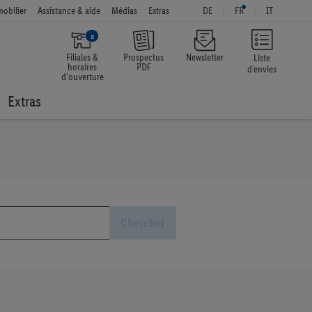
obilier
Assistance & aide
Médias
Extras
DE
FR
IT
x
Filiales &
Prospectus
Newsletter
Liste
horaires
PDF
d’envies
d'ouverture
Extras
Chercher