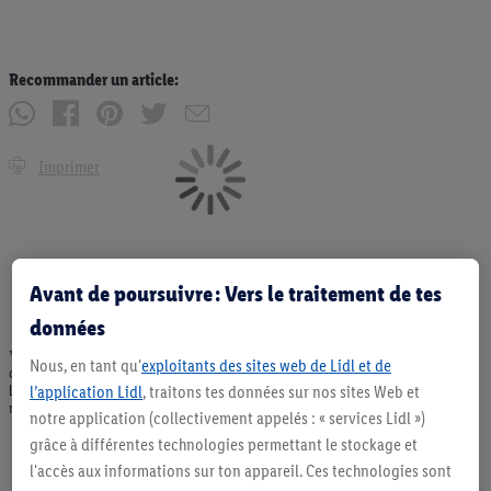
Recommander un article:
Imprimer
Avant de poursuivre : Vers le traitement de tes
données
* Offres valables dans la limite des stocks disponibles. Vente limitée à des
Nous, en tant qu'
exploitants des sites web de Lidl et de
quantités usuelles pour un ménage. Vendu sans décoration. Les produits faisant
l'objet de la publicité, notamment les produits NonFood, ne font pas partie de
l’application Lidl
, traitons tes données sur nos sites Web et
notre assortiment de produits permanents. Ill. semblables.
notre application (collectivement appelés : « services Lidl »)
grâce à différentes technologies permettant le stockage et
l'accès aux informations sur ton appareil. Ces technologies sont