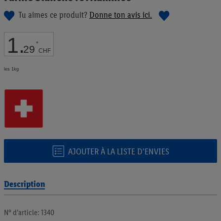
de
Tu aimes ce produit?
Donne ton avis ici.
la
Galerie
d’images
1
.
*
29
CHF
les 1kg
AJOUTER À LA LISTE D’ENVIES
Description
N° d’article: 1340